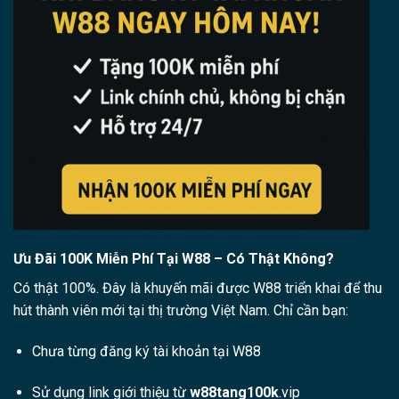
Ưu Đãi 100K Miễn Phí Tại W88 – Có Thật Không?
Có thật 100%. Đây là khuyến mãi được W88 triển khai để thu
hút thành viên mới tại thị trường Việt Nam. Chỉ cần bạn:
Chưa từng đăng ký tài khoản tại W88
Sử dụng link giới thiệu từ
w88tang100k
.vip