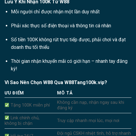
Lưu Ý Khi Nhận 100K Từ W88
Mỗi người chỉ được nhận một lần duy nhất
Phải xác thực số điện thoại và thông tin cá nhân
Số tiền 100K không rút trực tiếp được, phải chơi và đạt
doanh thu tối thiểu
Thời gian nhận khuyến mãi có giới hạn – nhanh tay đăng
ký!
Vì Sao Nên Chọn W88 Qua W88Tang100k.vip?
ƯU ĐIỂM
MÔ TẢ
Không cần nạp, nhận ngay sau khi
Tặng 100K miễn phí
đăng ký
Link chính chủ,
Truy cập nhanh mọi lúc, mọi nơi
không bị chặn
Đội ngũ CSKH nhiệt tình, hỗ trợ nhanh