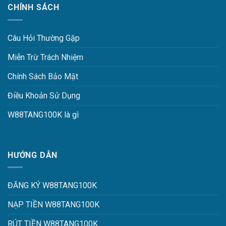
CHÍNH SÁCH
Câu Hỏi Thường Gặp
Miễn Trừ Trách Nhiệm
Chính Sách Bảo Mật
Điều Khoản Sử Dụng
W88TANG100K là gì
HƯỚNG DẪN
ĐĂNG KÝ W88
TANG100K
NẠP TIỀN W88
TANG100K
RÚT TIỀN W88
TANG100K