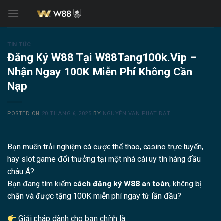
Skip
to
content
TIN TỨC
Đăng Ký W88 Tại W88Tang100k.Vip –
Nhận Ngay 100K Miễn Phí Không Cần
Nạp
POSTED ON
20 THÁNG 6, 2025
BY
NGUYỄN VĂN PHÁT ĐẠT
Bạn muốn trải nghiệm cá cược thể thao, casino trực tuyến,
hay slot game đổi thưởng tại một nhà cái uy tín hàng đầu
châu Á?
Bạn đang tìm kiếm
cách đăng ký W88 an toàn
, không bị
chặn và được tặng 100K miễn phí ngay từ lần đầu?
Giải pháp dành cho bạn chính là: