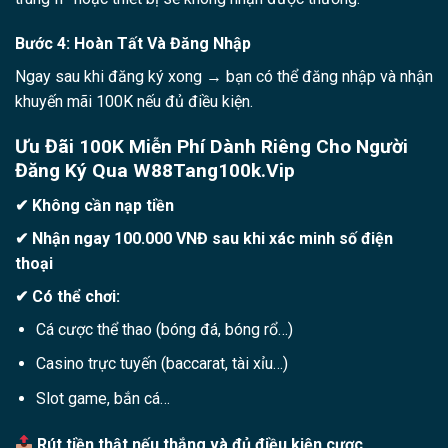
Bước 4: Hoàn Tất Và Đăng Nhập
Ngay sau khi đăng ký xong → bạn có thể đăng nhập và nhận
khuyến mãi 100K nếu đủ điều kiện.
Ưu Đãi 100K Miễn Phí Dành Riêng Cho Người
Đăng Ký Qua W88Tang100k.Vip
✔ Không cần nạp tiền
✔ Nhận ngay 100.000 VNĐ sau khi xác minh số điện
thoại
✔ Có thể chơi:
Cá cược thể thao (bóng đá, bóng rổ…)
Casino trực tuyến (baccarat, tài xỉu…)
Slot game, bắn cá…
Rút tiền thật nếu thắng và đủ điều kiện cược