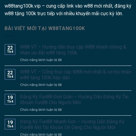
w88tang100k.vip – cung cấp link vào w88 mới nhất, đăng ký
w88 tặng 100k trực tiếp với nhiều khuyến mãi cực kỳ lớn.
BÀI VIẾT MỚI TẠI W88TANG100K
W88 VT – Hướng dẫn truy cập W88 nhanh chóng &
22
Th4
nhận ưu đãi w88 tặng 100k
ở
Chức năng bình luận bị tắt
W88
VT
W88 VT – Cổng truy cập W88 mới nhất & cơ hội nhận
22
–
Th4
w88 tặng 100k hấp dẫn
Hướng
ở
Chức năng bình luận bị tắt
dẫn
W88
truy
VT
Đăng Ký Fun88 Đơn Giản – Hướng Dẫn Đăng Ký Tài
cập
19
–
W88
Th4
Khoản Fun88 Cho Người Mới
Cổng
nhanh
ở
Chức năng bình luận bị tắt
truy
chóng
Đăng
cập
&
Ký
Đăng Ký Fun88 Nhanh Gọn – Hướng Dẫn Đăng Ký
W88
19
nhận
Fun88
mới
Th4
Fun88 Mở Tài Khoản Dễ Dàng Cho Người Mới
ưu
Đơn
nhất
đãi
ở
Chức năng bình luận bị tắt
Giản