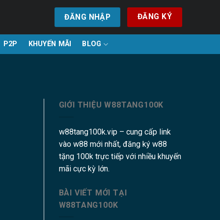
ĐĂNG KÝ
ĐĂNG NHẬP
P2P
KHUYẾN MÃI
BLOG
GIỚI THIỆU W88TANG100K
w88tang100k.vip – cung cấp link
vào w88 mới nhất, đăng ký w88
tặng 100k trực tiếp với nhiều khuyến
mãi cực kỳ lớn.
BÀI VIẾT MỚI TẠI
W88TANG100K
5