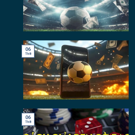
06
Th8
06
Th8