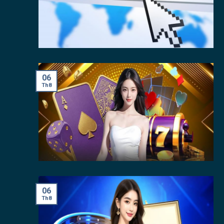
06
Th8
06
Th8