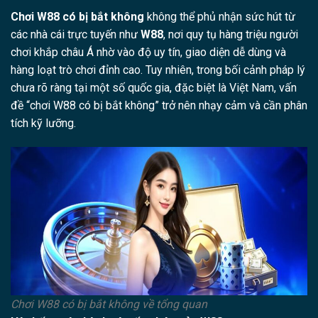
Chơi W88 có bị bắt không
không thể phủ nhận sức hút từ
các nhà cái trực tuyến như
W88
, nơi quy tụ hàng triệu người
chơi khắp châu Á nhờ vào độ uy tín, giao diện dễ dùng và
hàng loạt trò chơi đỉnh cao. Tuy nhiên, trong bối cảnh pháp lý
chưa rõ ràng tại một số quốc gia, đặc biệt là Việt Nam, vấn
đề “chơi W88 có bị bắt không” trở nên nhạy cảm và cần phân
tích kỹ lưỡng.
Chơi W88 có bị bắt không về tổng quan