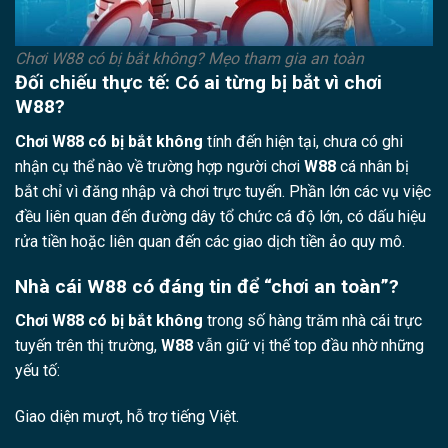
Chơi W88 có bị bắt không? Mẹo tham gia an toàn
Đối chiếu thực tế: Có ai từng bị bắt vì chơi
W88?
Chơi W88 có bị bắt không
tính đến hiện tại, chưa có ghi
nhận cụ thể nào về trường hợp người chơi
W88
cá nhân bị
bắt chỉ vì đăng nhập và chơi trực tuyến. Phần lớn các vụ việc
đều liên quan đến đường dây tổ chức cá độ lớn, có dấu hiệu
rửa tiền hoặc liên quan đến các giao dịch tiền ảo quy mô.
Nhà cái W88 có đáng tin để “chơi an toàn”?
Chơi W88 có bị bắt không
trong số hàng trăm nhà cái trực
tuyến trên thị trường,
W88
vẫn giữ vị thế top đầu nhờ những
yếu tố:
Giao diện mượt, hỗ trợ tiếng Việt.