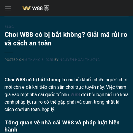
Skip
to
content
BLOG
Chơi W88 có bị bắt không? Giải mã rủi ro
và cách an toàn
POSTED ON
6 THÁNG 8, 2025
BY
NGUYỄN HOÀI THƯƠNG
Chơi W88 có bị bắt không
là câu hỏi khiến nhiều người chơi
mới còn e dè khi tiếp cận sân chơi trực tuyến này. Việc tham
gia vào một nhà cái quốc tế như
W88
đòi hỏi bạn hiểu rõ khía
cạnh pháp lý, rủi ro có thể gặp phải và quan trọng nhất là
cách chơi an toàn, hợp lý.
Tổng quan về nhà cái W88 và pháp luật hiện
hành