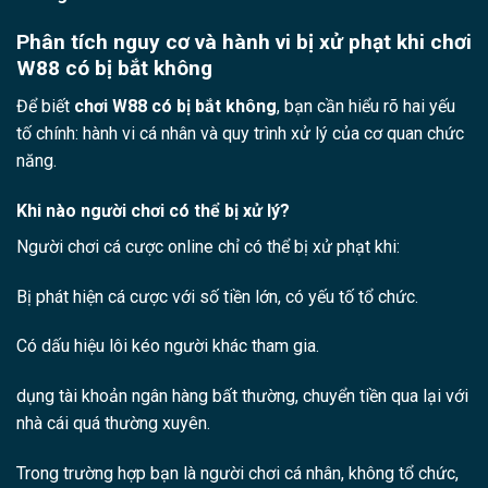
Phân tích nguy cơ và hành vi bị xử phạt
khi chơi
W88 có bị bắt không
Để biết
chơi W88 có bị bắt không
, bạn cần hiểu rõ hai yếu
tố chính: hành vi cá nhân và quy trình xử lý của cơ quan chức
năng.
Khi nào người chơi có thể bị xử lý?
Người chơi cá cược online chỉ có thể bị xử phạt khi:
Bị phát hiện cá cược với số tiền lớn, có yếu tố tổ chức.
Có dấu hiệu lôi kéo người khác tham gia.
dụng tài khoản ngân hàng bất thường, chuyển tiền qua lại với
nhà cái quá thường xuyên.
Trong trường hợp bạn là người chơi cá nhân, không tổ chức,