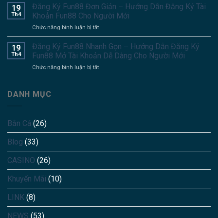
VT
Đăng Ký Fun88 Đơn Giản – Hướng Dẫn Đăng Ký Tài
cập
19
–
W88
Th4
Khoản Fun88 Cho Người Mới
Cổng
nhanh
ở
Chức năng bình luận bị tắt
truy
chóng
Đăng
cập
&
Ký
Đăng Ký Fun88 Nhanh Gọn – Hướng Dẫn Đăng Ký
W88
19
nhận
Fun88
mới
Th4
Fun88 Mở Tài Khoản Dễ Dàng Cho Người Mới
ưu
Đơn
nhất
đãi
ở
Chức năng bình luận bị tắt
Giản
&
w88
Đăng
–
cơ
tặng
Ký
Hướng
hội
100k
Fun88
DANH MỤC
Dẫn
nhận
Nhanh
Đăng
w88
Gọn
Ký
tặng
–
Tài
100k
Bắn Cá
(26)
Hướng
Khoản
hấp
Dẫn
Fun88
dẫn
Blog
(33)
Đăng
Cho
Ký
Người
Fun88
CASINO
(26)
Mới
Mở
Tài
Khuyến Mãi
(10)
Khoản
Dễ
LINK
(8)
Dàng
Cho
NEWS
(53)
Người