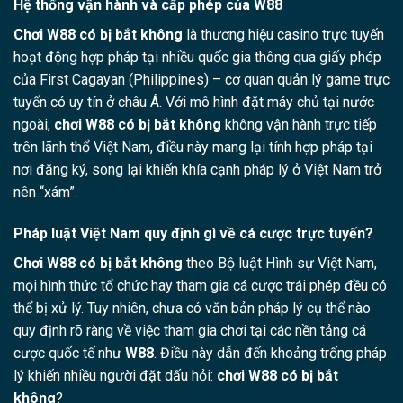
Hệ thống vận hành và cấp phép của W88
Chơi W88 có bị bắt không
là thương hiệu casino trực tuyến
hoạt động hợp pháp tại nhiều quốc gia thông qua giấy phép
của First Cagayan (Philippines) – cơ quan quản lý game trực
tuyến có uy tín ở châu Á. Với mô hình đặt máy chủ tại nước
ngoài,
chơi W88 có bị bắt không
không vận hành trực tiếp
trên lãnh thổ Việt Nam, điều này mang lại tính hợp pháp tại
nơi đăng ký, song lại khiến khía cạnh pháp lý ở Việt Nam trở
nên “xám”.
Pháp luật Việt Nam quy định gì về cá cược trực tuyến?
Chơi W88 có bị bắt không
theo Bộ luật Hình sự Việt Nam,
mọi hình thức tổ chức hay tham gia cá cược trái phép đều có
thể bị xử lý. Tuy nhiên, chưa có văn bản pháp lý cụ thể nào
quy định rõ ràng về việc tham gia chơi tại các nền tảng cá
cược quốc tế như
W88
. Điều này dẫn đến khoảng trống pháp
lý khiến nhiều người đặt dấu hỏi:
chơi W88 có bị bắt
không
?