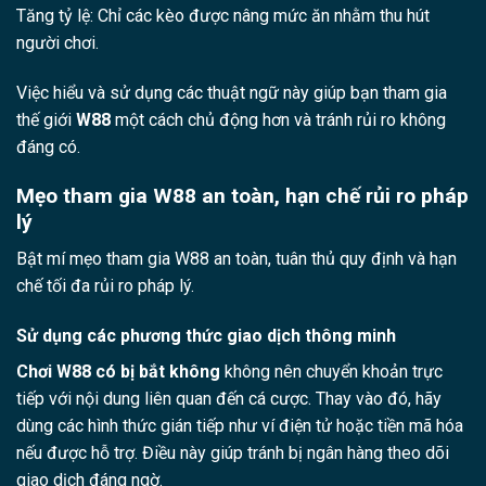
Tăng tỷ lệ: Chỉ các kèo được nâng mức ăn nhằm thu hút
người chơi.
Việc hiểu và sử dụng các thuật ngữ này giúp bạn tham gia
thế giới
W88
một cách chủ động hơn và tránh rủi ro không
đáng có.
Mẹo tham gia W88 an toàn, hạn chế rủi ro pháp
lý
Bật mí mẹo tham gia W88 an toàn, tuân thủ quy định và hạn
chế tối đa rủi ro pháp lý.
Sử dụng các phương thức giao dịch thông minh
Chơi W88 có bị bắt không
không nên chuyển khoản trực
tiếp với nội dung liên quan đến cá cược. Thay vào đó, hãy
dùng các hình thức gián tiếp như ví điện tử hoặc tiền mã hóa
nếu được hỗ trợ. Điều này giúp tránh bị ngân hàng theo dõi
giao dịch đáng ngờ.