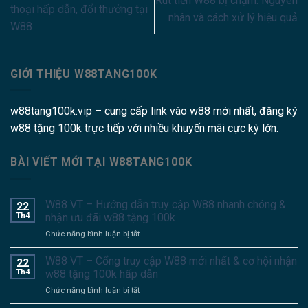
Rút tiền W88 bị chậm: Nguyên
thoại hấp dẫn, đổi thưởng tại
nhân và cách xử lý hiệu quả
W88
GIỚI THIỆU W88TANG100K
w88tang100k.vip – cung cấp link vào w88 mới nhất, đăng ký
w88 tặng 100k trực tiếp với nhiều khuyến mãi cực kỳ lớn.
BÀI VIẾT MỚI TẠI W88TANG100K
W88 VT – Hướng dẫn truy cập W88 nhanh chóng &
22
Th4
nhận ưu đãi w88 tặng 100k
ở
Chức năng bình luận bị tắt
W88
VT
W88 VT – Cổng truy cập W88 mới nhất & cơ hội nhận
22
–
Th4
w88 tặng 100k hấp dẫn
Hướng
ở
Chức năng bình luận bị tắt
dẫn
W88
truy