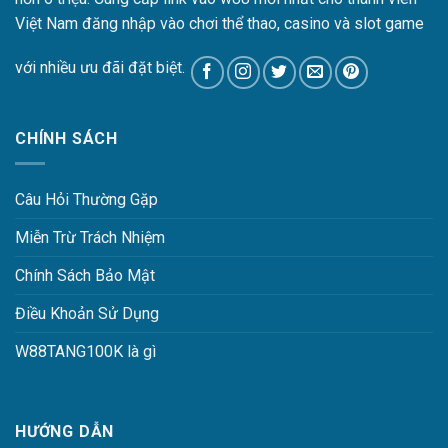
Việt Nam đăng nhập vào chơi thể thao, casino và slot game
với nhiều ưu đãi đặt biệt.
CHÍNH SÁCH
Câu Hỏi Thường Gặp
Miễn Trừ Trách Nhiệm
Chính Sách Bảo Mật
Điều Khoản Sử Dụng
W88TANG100K là gì
HƯỚNG DẪN