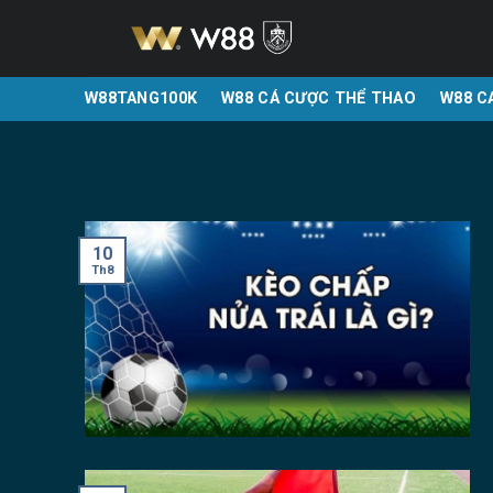
Skip
to
content
W88TANG100K
W88 CÁ CƯỢC THỂ THAO
W88 C
10
Th8