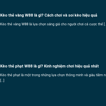
Kèo thẻ vàng W88 là gì? Cách chơi và soi kèo hiệu quả
Kèo thẻ vàng W88 là lựa chọn sáng giá cho người chơi cá cược thể [..
Kèo thẻ phạt W88 là gì? Kinh nghiệm chơi hiệu quả nhất
Kèo thẻ phạt là một trong những lựa chọn thông minh và giàu tiềm 
[...]