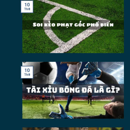
10
Th8
10
Th8