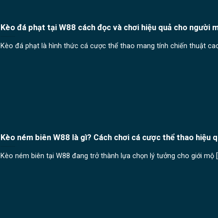
Kèo đá phạt tại W88 cách đọc và chơi hiệu quả cho người 
Kèo đá phạt là hình thức cá cược thể thao mang tính chiến thuật cao [
Kèo ném biên W88 là gì? Cách chơi cá cược thể thao hiệu 
Kèo ném biên tại W88 đang trở thành lựa chọn lý tưởng cho giới mộ [..