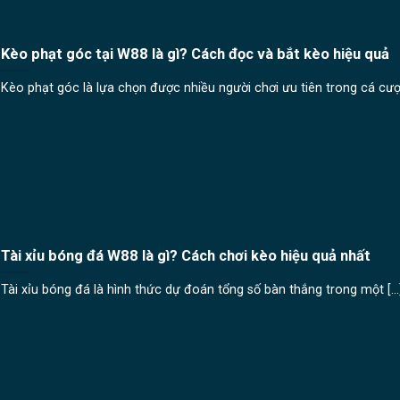
Kèo phạt góc tại W88 là gì? Cách đọc và bắt kèo hiệu quả
Kèo phạt góc là lựa chọn được nhiều người chơi ưu tiên trong cá cược 
Tài xỉu bóng đá W88 là gì? Cách chơi kèo hiệu quả nhất
Tài xỉu bóng đá là hình thức dự đoán tổng số bàn thắng trong một [...