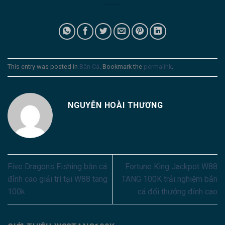
This entry was posted in
Bắn Cá
. Bookmark the
permalink
.
NGUYỄN HOÀI THƯƠNG
Five Dragons Fishing bắn cá
Fortune King Jackpot W88
đỉnh cao giải trí tại W88 tang
TANG 100K trải nghiệm bắn
100k
cá đổi thưởng đỉnh cao