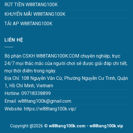
RÚT TIỀN W88
TANG100K
KHUYẾN MÃI W88TANG100K
TẢI AP W88
TANG100K
LIÊN HỆ
Bộ phận CSKH W88TANG100K.COM chuyên nghiệp, trực
24/7 mọi thắc mắc của người chơi sẽ được giải đáp chi tiết,
mọi thời điểm trong ngày.
Địa Chỉ: 108 Nguyễn Văn Cừ, Phường Nguyễn Cư Trinh, Quận
1, Hồ Chí Minh, Vietnam
Hotline: 09718338899
Email: w88tang100k@gmail.com
Website: https://w88tang100k.vip/
Copyright @2026 ©
w88tang100k.com - w88tang100k.vip