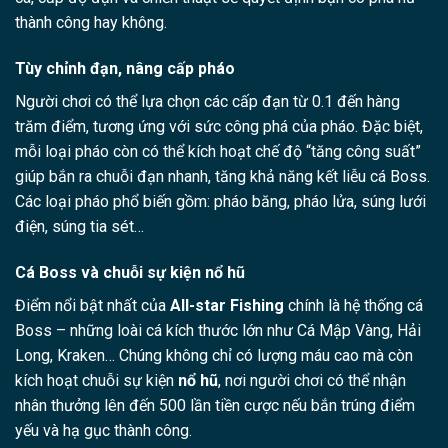
thành công hay không.
Tùy chỉnh đạn, nâng cấp pháo
Người chơi có thể lựa chọn các cấp đạn từ 0.1 đến hàng
trăm điểm, tương ứng với sức công phá của pháo. Đặc biệt,
mỗi loại pháo còn có thể kích hoạt chế độ “tăng công suất”
giúp bắn ra chuỗi đạn nhanh, tăng khả năng kết liễu cá Boss.
Các loại pháo phổ biến gồm: pháo băng, pháo lửa, súng lưới
điện, súng tia sét…
Cá Boss và chuỗi sự kiện nổ hũ
Điểm nổi bật nhất của
All-star Fishing
chính là hệ thống cá
Boss – những loài cá kích thước lớn như Cá Mập Vàng, Hải
Long, Kraken… Chúng không chỉ có lượng máu cao mà còn
kích hoạt chuỗi sự kiện
nổ hũ
, nơi người chơi có thể nhận
nhân thưởng lên đến 500 lần tiền cược nếu bắn trúng điểm
yếu và hạ gục thành công.