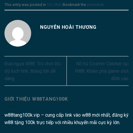
This entry was posted in
Trò Chơi
. Bookmark the
permalink
.
NGUYỄN HOÀI THƯƠNG
Đua ngựa W88: Trò chơi tốc
Nổ hũ Cosmic Catcher tại
độ kịch tính, thắng lớn dễ
W88: Khám phá game slot
dàng
đỉnh cao
GIỚI THIỆU W88TANG100K
w88tang100k.vip – cung cấp link vào w88 mới nhất, đăng ký
w88 tặng 100k trực tiếp với nhiều khuyến mãi cực kỳ lớn.