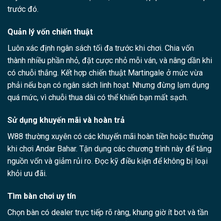
trước đó.
Quản lý vốn chiến thuật
Luôn xác định ngân sách tối đa trước khi chơi. Chia vốn
thành nhiều phần nhỏ, đặt cược nhỏ mỗi ván, và nâng dần khi
có chuỗi thắng. Kết hợp chiến thuật Martingale ở mức vừa
phải nếu bạn có ngân sách linh hoạt. Nhưng đừng lạm dụng
quá mức, vì chuỗi thua dài có thể khiến bạn mất sạch.
Sử dụng khuyến mãi và hoàn trả
W88 thường xuyên có các khuyến mãi hoàn tiền hoặc thưởng
khi chơi Andar Bahar. Tận dụng các chương trình này để tăng
nguồn vốn và giảm rủi ro. Đọc kỹ điều kiện để không bị loại
khỏi ưu đãi.
Tìm bàn chơi uy tín
Chọn bàn có dealer trực tiếp rõ ràng, khung giờ ít bot và tần