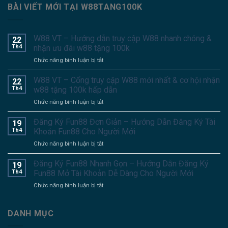
BÀI VIẾT MỚI TẠI W88TANG100K
W88 VT – Hướng dẫn truy cập W88 nhanh chóng &
22
Th4
nhận ưu đãi w88 tặng 100k
ở
Chức năng bình luận bị tắt
W88
VT
W88 VT – Cổng truy cập W88 mới nhất & cơ hội nhận
22
–
Th4
w88 tặng 100k hấp dẫn
Hướng
ở
Chức năng bình luận bị tắt
dẫn
W88
truy
VT
Đăng Ký Fun88 Đơn Giản – Hướng Dẫn Đăng Ký Tài
cập
19
–
W88
Th4
Khoản Fun88 Cho Người Mới
Cổng
nhanh
ở
Chức năng bình luận bị tắt
truy
chóng
Đăng
cập
&
Ký
Đăng Ký Fun88 Nhanh Gọn – Hướng Dẫn Đăng Ký
W88
19
nhận
Fun88
mới
Th4
Fun88 Mở Tài Khoản Dễ Dàng Cho Người Mới
ưu
Đơn
nhất
đãi
ở
Chức năng bình luận bị tắt
Giản
&
w88
Đăng
–
cơ
tặng
Ký
Hướng
hội
100k
Fun88
DANH MỤC
Dẫn
nhận
Nhanh
Đăng
w88