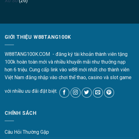
Xổ Số
(26)
GIỚI THIỆU W88TANG100K
W88TANG100K.COM - đăng ký tài khoản thành viên tặng
100k hoàn toàn mới và nhiều khuyến mãi như thưởng nạp
hơn 6 triệu. Cung cấp link vào w88 mới nhất cho thành viên
Việt Nam đăng nhập vào chơi thể thao, casino và slot game
với nhiều ưu đãi đặt biệt.
CHÍNH SÁCH
Câu Hỏi Thường Gặp