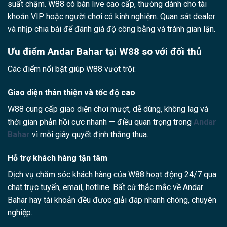
suất chậm. W88 có bàn live cao cấp, thường dành cho tài
khoản VIP hoặc người chơi có kinh nghiệm. Quan sát dealer
và nhịp chia bài để đánh giá độ công bằng và tránh gian lận.
Ưu điểm Andar Bahar tại W88 so với đối thủ
Các điểm nổi bật giúp W88 vượt trội:
Giao diện thân thiện và tốc độ cao
W88 cung cấp giao diện chơi mượt, dễ dùng, không lag và
thời gian phản hồi cực nhanh — điều quan trọng trong
Andar
Bahar
vì mỗi giây quyết định thắng thua.
Hỗ trợ khách hàng tận tâm
Dịch vụ chăm sóc khách hàng của W88 hoạt động 24/7 qua
chat trực tuyến, email, hotline. Bất cứ thắc mắc về Andar
Bahar hay tài khoản đều được giải đáp nhanh chóng, chuyên
nghiệp.