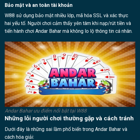
Bảo mật và an toàn tài khoản
W88 sử dụng bảo mật nhiều lớp, mã hóa SSL và xác thực
hai yếu tố. Người chơi cảm thấy yên tâm khi nạp/rút tiền và
tiến hành chơi Andar Bahar mà không lo lộ thông tin cá nhân.
Andar Bahar ưu điểm nổi bật tại W88
Những lỗi người chơi thường gặp và cách tránh
Dưới đây là những sai lầm phổ biến trong Andar Bahar và
cách hóa giải: