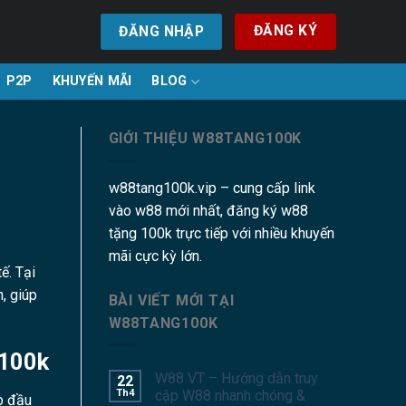
ĐĂNG KÝ
ĐĂNG NHẬP
P2P
KHUYẾN MÃI
BLOG
GIỚI THIỆU W88TANG100K
w88tang100k.vip – cung cấp link
vào w88 mới nhất, đăng ký w88
tặng 100k trực tiếp với nhiều khuyến
mãi cực kỳ lớn.
ế. Tại
, giúp
BÀI VIẾT MỚI TẠI
W88TANG100K
100k
W88 VT – Hướng dẫn truy
22
Th4
cập W88 nhanh chóng &
p đầu