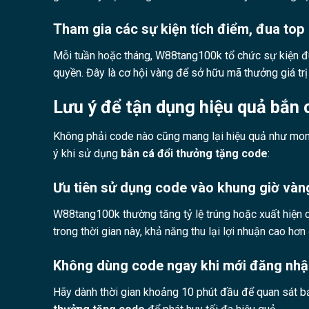
Tham gia các sự kiện tích điểm, đua top
Mỗi tuần hoặc tháng, W88tang100k tổ chức sự kiện đu
quyền. Đây là cơ hội vàng để sở hữu mã thưởng giá trị
Lưu ý để tận dụng hiệu quả bắn 
Không phải code nào cũng mang lại hiệu quả như mon
ý khi sử dụng
bắn cá đổi thưởng tặng code
:
Ưu tiên sử dụng code vào khung giờ vàn
W88tang100k thường tăng tỷ lệ trúng hoặc xuất hiện
trong thời gian này, khả năng thu lại lợi nhuận cao hơn
Không dùng code ngay khi mới đăng nhậ
Hãy dành thời gian khoảng 10 phút đầu để quan sát b