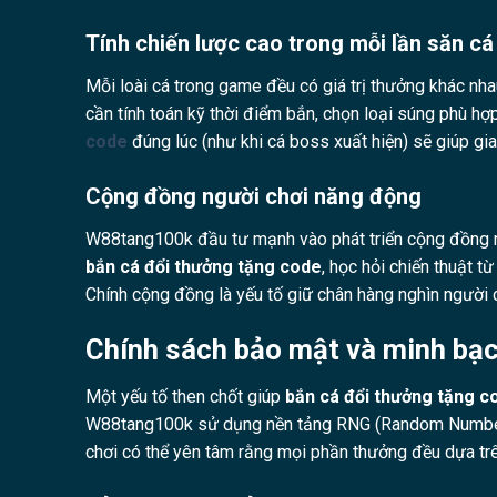
Tính chiến lược cao trong mỗi lần săn cá
Mỗi loài cá trong game đều có giá trị thưởng khác nh
cần tính toán kỹ thời điểm bắn, chọn loại súng phù hợp
code
đúng lúc (như khi cá boss xuất hiện) sẽ giúp gi
Cộng đồng người chơi năng động
W88tang100k đầu tư mạnh vào phát triển cộng đồng ng
bắn cá đổi thưởng tặng code
, học hỏi chiến thuật t
Chính cộng đồng là yếu tố giữ chân hàng nghìn người c
Chính sách bảo mật và minh bạc
Một yếu tố then chốt giúp
bắn cá đổi thưởng tặng c
W88tang100k sử dụng nền tảng RNG (Random Number G
chơi có thể yên tâm rằng mọi phần thưởng đều dựa tr