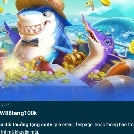
 gia?
a W88tang100k
cá đổi thưởng tặng code
qua email, fanpage, hoặc thông báo tr
 trễ mã khuyến mãi.