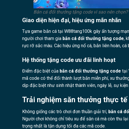
Bắn cá đổi thưởng tặng code vì sao nên chọn?
Giao diện hiện đại, hiệu ứng mãn nhãn
Tựa game bắn cá tại W88tang100k gây ấn tượng mạnh 
người chơi tham gia
bắn cá đổi thưởng tặng code
, 
rực rỡ sắc màu. Các hiệu ứng nổ cá, bắn liên hoàn, cá 
Hệ thống tặng code ưu đãi linh hoạt
Điểm đặc biệt của
bắn cá đổi thưởng tặng code
tại
mã code có thể đổi thành lượt bắn miễn phí, xu thưở
dịp đặc biệt như sinh nhật thành viên, ngày lễ, sự kiệ
Trải nghiệm săn thưởng thực tế
Không giống các trò chơi đơn thuần giải trí,
bắn cá đổ
Người chơi không chỉ tiêu xu để săn cá mà còn thu lạ
trọng nhất là tận dụng tối đa các mã code.