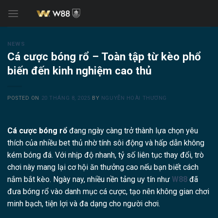
Skip
to
content
NEWS
Cá cược bóng rổ – Toàn tập từ kèo phổ
biến đến kinh nghiệm cao thủ
POSTED ON
20 THÁNG 8, 2025
BY
NGUYỄN HOÀI THƯƠNG
Cá cược bóng rổ
đang ngày càng trở thành lựa chọn yêu
thích của nhiều bet thủ nhờ tính sôi động và hấp dẫn không
kém bóng đá. Với nhịp độ nhanh, tỷ số liên tục thay đổi, trò
chơi này mang lại cơ hội ăn thưởng cao nếu bạn biết cách
nắm bắt kèo. Ngày nay, nhiều nền tảng uy tín như
W88
đã
đưa bóng rổ vào danh mục cá cược, tạo nên không gian chơi
minh bạch, tiện lợi và đa dạng cho người chơi.