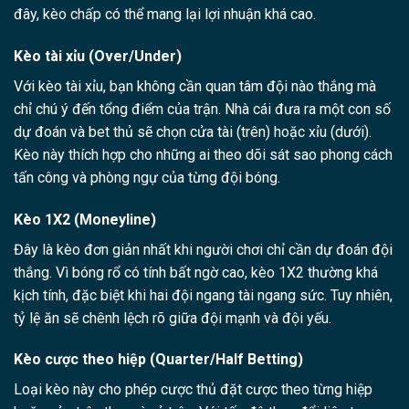
đây, kèo chấp có thể mang lại lợi nhuận khá cao.
Kèo tài xỉu (Over/Under)
Với kèo tài xỉu, bạn không cần quan tâm đội nào thắng mà
chỉ chú ý đến tổng điểm của trận. Nhà cái đưa ra một con số
dự đoán và bet thủ sẽ chọn cửa tài (trên) hoặc xỉu (dưới).
Kèo này thích hợp cho những ai theo dõi sát sao phong cách
tấn công và phòng ngự của từng đội bóng.
Kèo 1X2 (Moneyline)
Đây là kèo đơn giản nhất khi người chơi chỉ cần dự đoán đội
thắng. Vì bóng rổ có tính bất ngờ cao, kèo 1X2 thường khá
kịch tính, đặc biệt khi hai đội ngang tài ngang sức. Tuy nhiên,
tỷ lệ ăn sẽ chênh lệch rõ giữa đội mạnh và đội yếu.
Kèo cược theo hiệp (Quarter/Half Betting)
Loại kèo này cho phép cược thủ đặt cược theo từng hiệp