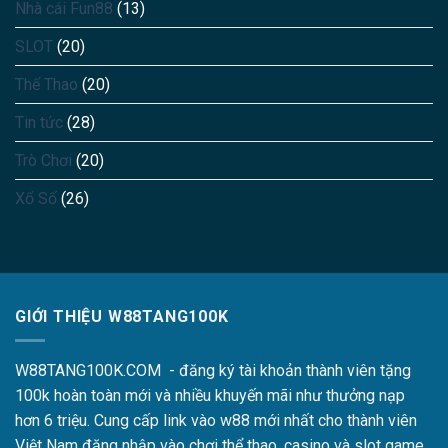
Nhà cái Fun88
(13)
SLOT
(20)
Thể Thao
(20)
Tin tức
(28)
Trò Chơi
(20)
Xổ Số
(26)
GIỚI THIỆU W88TANG100K
W88TANG100K.COM - đăng ký tài khoản thành viên tặng
100k hoàn toàn mới và nhiều khuyến mãi như thưởng nạp
hơn 6 triệu. Cung cấp link vào w88 mới nhất cho thành viên
Việt Nam đăng nhập vào chơi thể thao, casino và slot game