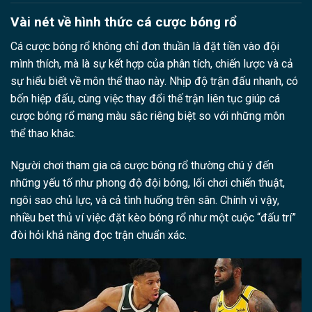
Vài nét về hình thức cá cược bóng rổ
Cá cược bóng rổ không chỉ đơn thuần là đặt tiền vào đội
mình thích, mà là sự kết hợp của phân tích, chiến lược và cả
sự hiểu biết về môn thể thao này. Nhịp độ trận đấu nhanh, có
bốn hiệp đấu, cùng việc thay đổi thế trận liên tục giúp cá
cược bóng rổ mang màu sắc riêng biệt so với những môn
thể thao khác.
Người chơi tham gia cá cược bóng rổ thường chú ý đến
những yếu tố như phong độ đội bóng, lối chơi chiến thuật,
ngôi sao chủ lực, và cả tình huống trên sân. Chính vì vậy,
nhiều bet thủ ví việc đặt kèo bóng rổ như một cuộc “đấu trí”
đòi hỏi khả năng đọc trận chuẩn xác.