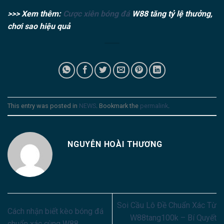
>>> Xem thêm:
Cược xiên bóng đá
W88 tăng tỷ lệ thưởng,
chơi sao hiệu quả
This entry was posted in
NEWS
. Bookmark the
permalink
.
NGUYỄN HOÀI THƯƠNG
Soi Cầu Lô Đề Chuẩn Xác Từ
Cách nhận biết kèo bóng đá
W88tang100k – Bí Quyết
chuẩn xác cùng W88