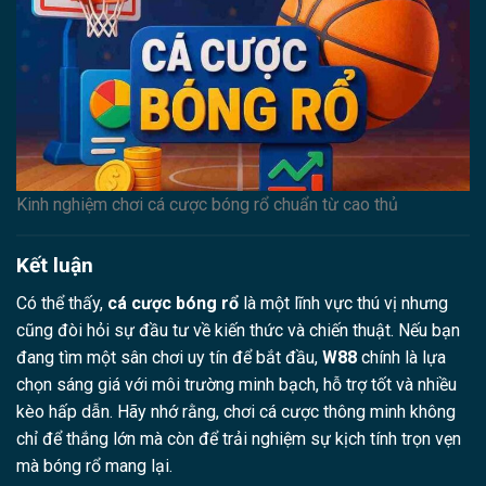
Kinh nghiệm chơi cá cược bóng rổ chuẩn từ cao thủ
Kết luận
Có thể thấy,
cá cược bóng rổ
là một lĩnh vực thú vị nhưng
cũng đòi hỏi sự đầu tư về kiến thức và chiến thuật. Nếu bạn
đang tìm một sân chơi uy tín để bắt đầu,
W88
chính là lựa
chọn sáng giá với môi trường minh bạch, hỗ trợ tốt và nhiều
kèo hấp dẫn. Hãy nhớ rằng, chơi cá cược thông minh không
chỉ để thắng lớn mà còn để trải nghiệm sự kịch tính trọn vẹn
mà bóng rổ mang lại.