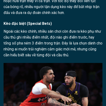
hoặc nửa trận thay vì cả trận. Với tốc độ thay đổi liên tục
của bóng rổ, nhiều người tận dụng kèo này để bắt nhịp trận
đấu và đưa ra dự đoán chính xác hơn.
Kèo đặc biệt (Special Bets)
Ngoài các kèo chính, nhiều sân chơi còn đưa ra kèo phụ như
cầu thủ ghi nhiều điểm nhất, đội nào ghi điểm trước, hay
tổng số pha ném 3 điểm trong trận. Đây là lựa chọn dành cho
những ai muốn trải nghiệm cảm giác mới mẻ, nhưng cũng
cần hiểu biết sâu về từng đội và cầu thủ.