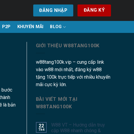
ĐĂNG KÝ
ĐĂNG NHẬP
P2P
KHUYẾN MÃI
BLOG
GIỚI THIỆU W88TANG100K
w88tang100k.vip – cung cấp link
vào w88 mới nhất, đăng ký w88
tặng 100k trực tiếp với nhiều khuyến
mãi cực kỳ lớn.
n bước
thành
BÀI VIẾT MỚI TẠI
ẽ là bản
W88TANG100K
W88 VT – Hướng dẫn truy
22
Th4
cập W88 nhanh chóng &