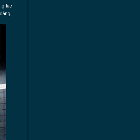
ng lúc
 dàng.