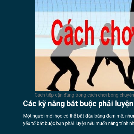
Cách tiếp cận đúng trong cách chơi bóng chuyền
Các kỹ năng bắt buộc phải luyệ
Một người mới học có thể bắt đầu bằng đam mê, nhưng
yếu tố bắt buộc bạn phải luyện nếu muốn nâng trình n