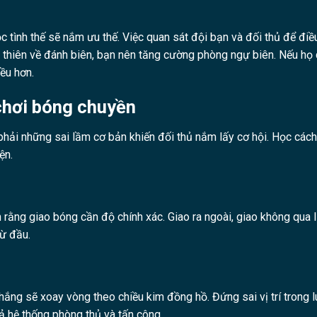
c tình thế sẽ nắm ưu thế. Việc quan sát đội bạn và đối thủ để điề
g thiên về đánh biên, bạn nên tăng cường phòng ngự biên. Nếu họ
ều hơn.
 chơi bóng chuyền
 phải những sai lầm cơ bản khiến đối thủ nắm lấy cơ hội. Học cách
ện.
ằng giao bóng cần độ chính xác. Giao ra ngoài, giao không qua 
từ đầu.
thắng sẽ xoay vòng theo chiều kim đồng hồ. Đứng sai vị trí trong 
ả hệ thống phòng thủ và tấn công.