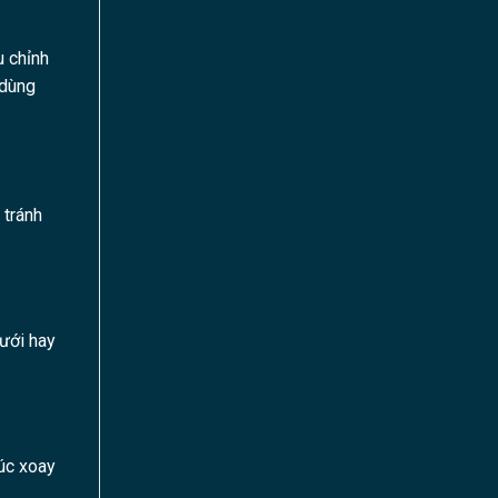
u chỉnh
 dùng
 tránh
lưới hay
lúc xoay