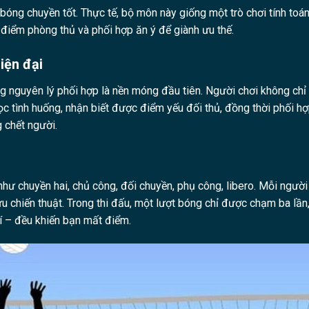
 bóng chuyền tốt. Thực tế, bộ môn này giống một trò chơi tính toá
 điểm phòng thủ và phối hợp ăn ý để giành ưu thế.
iện đại
g nguyên lý phối hợp là nền móng đầu tiên. Người chơi không chỉ 
 tình huống, nhận biết được điểm yếu đối thủ, đồng thời phối hợ
 chết người.
như chuyền hai, chủ công, đối chuyền, phụ công, libero. Mỗi ngườ
u chiến thuật. Trong thi đấu, một lượt bóng chỉ được chạm ba lần
trí – đều khiến bạn mất điểm.