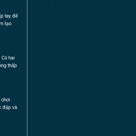
ấp tay để
ằm tạo
 Có hai
bóng thấp
 chơi
c đập và