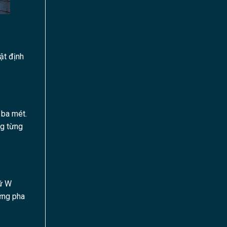
ật định
 ba mét.
ng từng
hữ W
hững pha