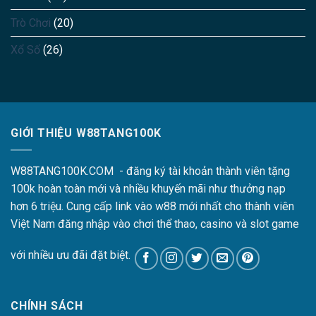
Trò Chơi
(20)
Xổ Số
(26)
GIỚI THIỆU W88TANG100K
W88TANG100K.COM - đăng ký tài khoản thành viên tặng
100k hoàn toàn mới và nhiều khuyến mãi như thưởng nạp
hơn 6 triệu. Cung cấp link vào w88 mới nhất cho thành viên
Việt Nam đăng nhập vào chơi thể thao, casino và slot game
với nhiều ưu đãi đặt biệt.
CHÍNH SÁCH