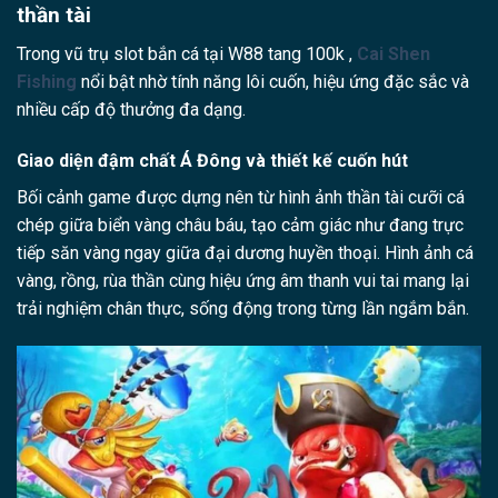
thần tài
Trong vũ trụ slot bắn cá tại W88 tang 100k ,
Cai Shen
Fishing
nổi bật nhờ tính năng lôi cuốn, hiệu ứng đặc sắc và
nhiều cấp độ thưởng đa dạng.
Giao diện đậm chất Á Đông và thiết kế cuốn hút
Bối cảnh game được dựng nên từ hình ảnh thần tài cưỡi cá
chép giữa biển vàng châu báu, tạo cảm giác như đang trực
tiếp săn vàng ngay giữa đại dương huyền thoại. Hình ảnh cá
vàng, rồng, rùa thần cùng hiệu ứng âm thanh vui tai mang lại
trải nghiệm chân thực, sống động trong từng lần ngắm bắn.