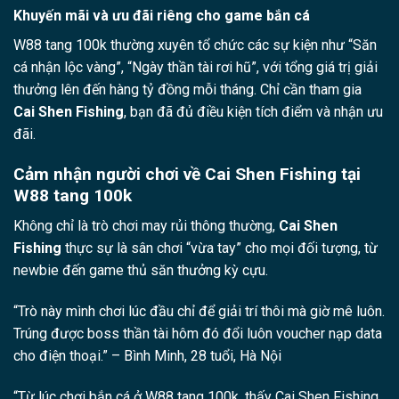
Khuyến mãi và ưu đãi riêng cho game bắn cá
W88 tang 100k thường xuyên tổ chức các sự kiện như “Săn
cá nhận lộc vàng”, “Ngày thần tài rơi hũ”, với tổng giá trị giải
thưởng lên đến hàng tỷ đồng mỗi tháng. Chỉ cần tham gia
Cai Shen Fishing
, bạn đã đủ điều kiện tích điểm và nhận ưu
đãi.
Cảm nhận người chơi về Cai Shen Fishing tại
W88 tang 100k
Không chỉ là trò chơi may rủi thông thường,
Cai Shen
Fishing
thực sự là sân chơi “vừa tay” cho mọi đối tượng, từ
newbie đến game thủ săn thưởng kỳ cựu.
“Trò này mình chơi lúc đầu chỉ để giải trí thôi mà giờ mê luôn.
Trúng được boss thần tài hôm đó đổi luôn voucher nạp data
cho điện thoại.” – Bình Minh, 28 tuổi, Hà Nội
“Từ lúc chơi bắn cá ở W88 tang 100k, thấy Cai Shen Fishing