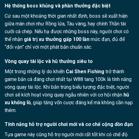
Hệ thống boss khủng và phần thưởng đặc biệt
Cứ sau một khoảng thời gian nhất định, boss sẽ xuất hiện
giữa màn chơi như Rồng lửa, Tàu vàng, hay chính Thần tài
cưỡi cá chép. Nếu hạ được những boss này, người chơi có
thể nhận
giá trị xu thưởng gấp 100 lần
mức đạn, đủ để
“đổi vận” chỉ với một phát bắn chuẩn xác.
Vòng quay tài lộc và hũ thưởng siêu to
Một trong những lý do khiến
Cai Shen Fishing
trở thành
game bắn cá đáng chơi nhất tại W88 tang 100k là tính năng
vòng quay tài lộc. Khi bắn trúng biểu tượng đặc biệt, người
chơi sẽ kích hoạt vòng quay ngẫu nhiên với cơ hội nhận
hũ
xu khổng lồ
, giúp tăng vốn cược đáng kể mà không cần nạp
thêm.
Tính năng hỗ trợ người chơi mới và cơ chế cộng dồn đạn
Tựa game này cũng hỗ trợ người mới rất tốt khi có chế độ