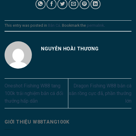
This entry was posted in
Bắn Cá
. Bookmark the
permalink
.
NGUYỄN HOÀI THƯƠNG
Oneshot Fishing W88 tang
Dragon Fishing W88 bắn cá
100k trải nghiệm bắn cá đổi
săn rồng cực đã, phần thưởng
thưởng hấp dẫn
lớn
GIỚI THIỆU W88TANG100K