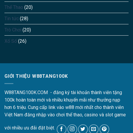
Thể Thao
(20)
Tin tức
(28)
Trò Chơi
(20)
Xổ Số
(26)
GIỚI THIỆU W88TANG100K
W88TANG100K.COM - đăng ký tài khoản thành viên tặng
100k hoàn toàn mới và nhiều khuyến mãi như thưởng nạp
hơn 6 triệu. Cung cấp link vào w88 mới nhất cho thành viên
Việt Nam đăng nhập vào chơi thể thao, casino và slot game
với nhiều ưu đãi đặt biệt.