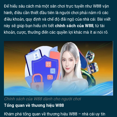
Để hiểu sâu cách mà một sân chơi trực tuyến như W88 vận
hành, điều cần thiết đầu tiên là người chơi phải nắm rõ các
điều khoản, quy định và chế độ đãi ngộ của nhà cái. Bài viết
này sẽ giúp bạn hiểu chi tiết
chính sách của W88
, từ tài
khoản, cược, thưởng đến các quyền lợi khác mà ít ai nói rõ.
Chính sách của W88 dành cho người chơi
Tổng quan về thương hiệu W88
Khám phá tổng quan về thương hiệu W88 – nhà cái uy tín