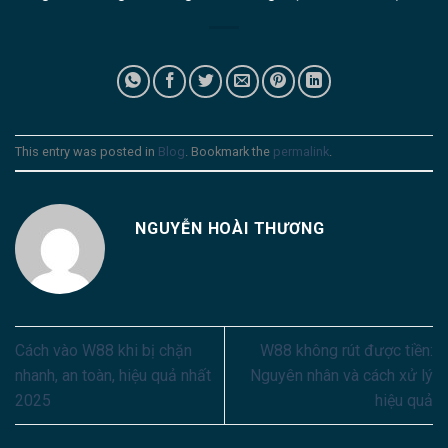
This entry was posted in
Blog
. Bookmark the
permalink
.
NGUYỄN HOÀI THƯƠNG
Cách vào W88 khi bị chặn
W88 không rút được tiền:
nhanh, an toàn, hiệu quả nhất
Nguyên nhân và cách xử lý
2025
hiệu quả