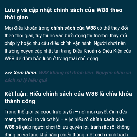
Lưu ý và cập nhật chính sách của W88 theo
thời gian
Mọi điều khoản trong
chính sách của W88
có thể thay đổi
theo thời gian, tùy thuộc vào biến động thị trường, thay đổi
pháp lý hoặc nhu cầu điều chỉnh vận hành. Người chơi nên
thường xuyên cập nhật tại trang Điều Khoản & Điều Kiện của
W88 để đảm bảo luôn ở trạng thái chủ động.
>>> Xem thêm:
W88 không rút được tiền: Nguyên nhân và
cách xử lý hiệu quả
Kết luận: Hiểu chính sách của W88 là chìa khóa
thành công
Trong thế giới cá cược trực tuyến – nơi mọi quyết định đều
mang theo rủi ro và cơ hội – việc hiểu rõ
chính sách của
W88
sẽ giúp người chơi tối ưu quyền lợi, tránh rắc rối không
đáng có và tăng khả năng chiến thắng một cách minh bạch.