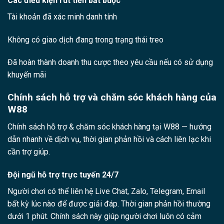
Các điều kiện rút tiền bắt buộc
Tài khoản đã xác minh danh tính
Không có giao dịch đang trong trạng thái treo
Đã hoàn thành doanh thu cược theo yêu cầu nếu có sử dụng
khuyến mãi
Chính sách hỗ trợ và chăm sóc khách hàng của
W88
Chính sách hỗ trợ & chăm sóc khách hàng tại W88 — hướng
dẫn nhanh về dịch vụ, thời gian phản hồi và cách liên lạc khi
cần trợ giúp.
Đội ngũ hỗ trợ trực tuyến 24/7
Người chơi có thể liên hệ Live Chat, Zalo, Telegram, Email
bất kỳ lúc nào để được giải đáp. Thời gian phản hồi thường
dưới 1 phút. Chính sách này giúp người chơi luôn có cảm