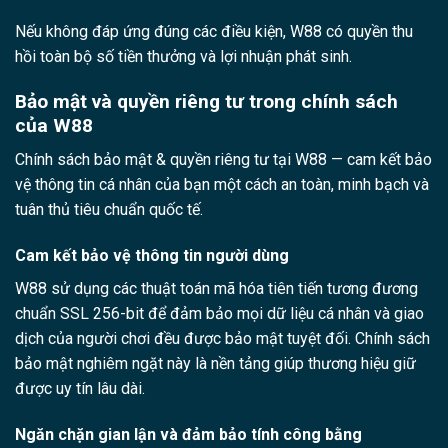
Nếu không đáp ứng đúng các điều kiện, W88 có quyền thu
hồi toàn bộ số tiền thưởng và lợi nhuận phát sinh.
Bảo mật và quyền riêng tư trong chính sách
của W88
Chính sách bảo mật & quyền riêng tư tại W88 — cam kết bảo
vệ thông tin cá nhân của bạn một cách an toàn, minh bạch và
tuân thủ tiêu chuẩn quốc tế.
Cam kết bảo vệ thông tin người dùng
W88 sử dụng các thuật toán mã hóa tiên tiến tương đương
chuẩn SSL 256-bit để đảm bảo mọi dữ liệu cá nhân và giao
dịch của người chơi đều được bảo mật tuyệt đối. Chính sách
bảo mật nghiêm ngặt này là nền tảng giúp thương hiệu giữ
được uy tín lâu dài.
Ngăn chặn gian lận và đảm bảo tính công bằng