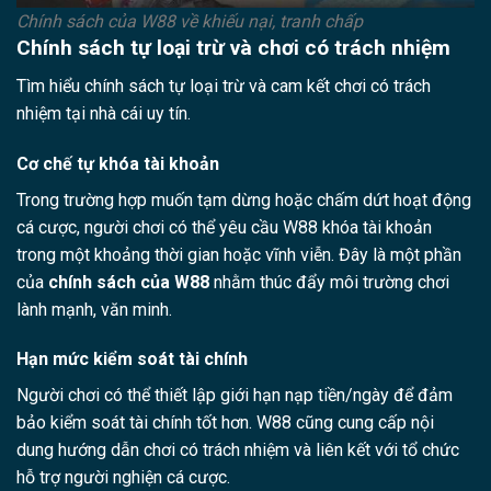
Chính sách của W88 về khiếu nại, tranh chấp
Chính sách tự loại trừ và chơi có trách nhiệm
Tìm hiểu chính sách tự loại trừ và cam kết chơi có trách
nhiệm tại nhà cái uy tín.
Cơ chế tự khóa tài khoản
Trong trường hợp muốn tạm dừng hoặc chấm dứt hoạt động
cá cược, người chơi có thể yêu cầu W88 khóa tài khoản
trong một khoảng thời gian hoặc vĩnh viễn. Đây là một phần
của
chính sách của W88
nhằm thúc đẩy môi trường chơi
lành mạnh, văn minh.
Hạn mức kiểm soát tài chính
Người chơi có thể thiết lập giới hạn nạp tiền/ngày để đảm
bảo kiểm soát tài chính tốt hơn. W88 cũng cung cấp nội
dung hướng dẫn chơi có trách nhiệm và liên kết với tổ chức
hỗ trợ người nghiện cá cược.