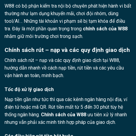
W88 có bộ phận kiểm tra nội bộ chuyên phát hiện hành vi bất
thường như lạm dụng khuyến mãi, chơi đội nhóm, dùng
tool/AI… Những tài khoản vi phạm sẽ bị tạm khóa để điều
tra. Đây là một phần quan trọng trong
chính sách của W88
nhằm giữ môi trường chơi trong sạch.
Chính sách rút – nạp và các quy định giao dịch
Chính sách rút – nạp và các quy định giao dịch tại W88,
hướng dẫn nhanh về cách nạp tiền, rút tiền và các yêu cầu
vận hành an toàn, minh bạch.
Tốc độ xử lý giao dịch
Nạp tiền gần như tức thì qua các kênh ngân hàng nội địa, ví
điện tử hoặc mã QR. Rút tiền mất từ 5 đến 30 phút tùy hệ
thống ngân hàng.
Chính sách của W88
ưu tiên xử lý nhanh
nhưng vẫn phải xác minh tính hợp pháp của giao dịch.