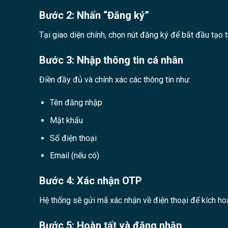
Bước 2: Nhấn “Đăng ký”
Tại giao diện chính, chọn nút đăng ký để bắt đầu tạo t
Bước 3: Nhập thông tin cá nhân
Điền đầy đủ và chính xác các thông tin như:
Tên đăng nhập
Mật khẩu
Số điện thoại
Email (nếu có)
Bước 4: Xác nhận OTP
Hệ thống sẽ gửi mã xác nhận về điện thoại để kích hoạ
Bước 5: Hoàn tất và đăng nhập