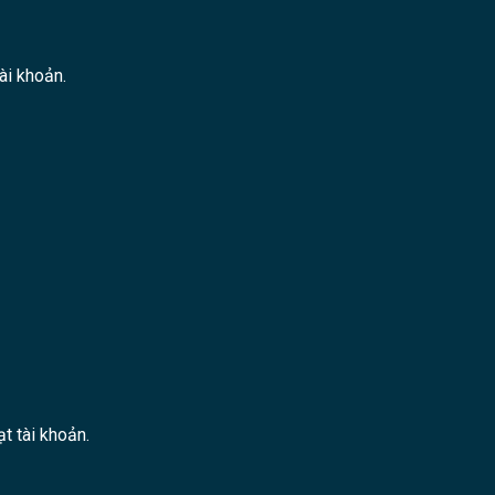
ài khoản.
t tài khoản.