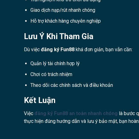
Giao dịch nạp/rút nhanh chóng
Hỗ trợ khách hàng chuyên nghiệp
Lưu Ý Khi Tham Gia
Dù việc
đăng ký Fun88
khá đơn giản, bạn vẫn cần:
Quản lý tài chính hợp lý
Chơi có trách nhiệm
Theo dõi các chính sách và điều khoản
Kết Luận
Việc
đăng ký Fun88 an toàn nhanh chóng
là bước qu
thực hiện đúng hướng dẫn và lưu ý bảo mật, bạn hoàn t