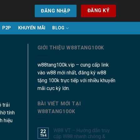
ĐĂNG KÝ
ĐĂNG NHẬP
P2P
KHUYẾN MÃI
BLOG
GIỚI THIỆU W88TANG100K
w88tang100k.vip – cung cấp link
vào w88 mới nhất, đăng ký w88
tặng 100k trực tiếp với nhiều khuyến
mãi cực kỳ lớn.
BÀI VIẾT MỚI TẠI
 trải
W88TANG100K
hờ tính
h hiệu
W88 VT – Hướng dẫn truy
22
Th4
cập W88 nhanh chóng &