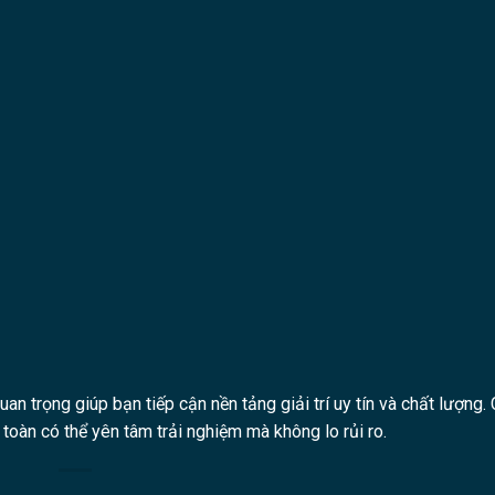
an trọng giúp bạn tiếp cận nền tảng giải trí uy tín và chất lượng. 
oàn có thể yên tâm trải nghiệm mà không lo rủi ro.