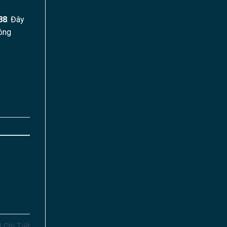
88
. Đây
hông
Chi Tiết