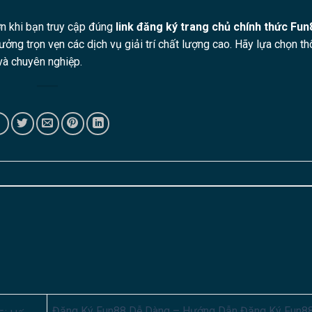
ơn khi bạn truy cập đúng
link đăng ký trang chủ chính thức Fun
ưởng trọn vẹn các dịch vụ giải trí chất lượng cao. Hãy lựa chọn t
và chuyên nghiệp.
Đăng Ký Fun88 Dễ Dàng – Hướng Dẫn Đăng Ký Fun88 