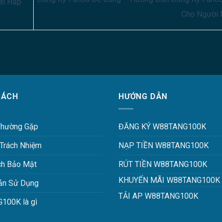
ãi Hấp
Cho Người
SÁCH
HƯỚNG DẪN
Thường Gặp
ĐĂNG KÝ W88
TANG100K
 Trách Nhiệm
NẠP TIỀN W88
TANG100K
ch Bảo Mật
RÚT TIỀN W88
TANG100K
KHUYẾN MÃI W88TANG100K
ản Sử Dụng
TẢI AP W88
TANG100K
100K là gì