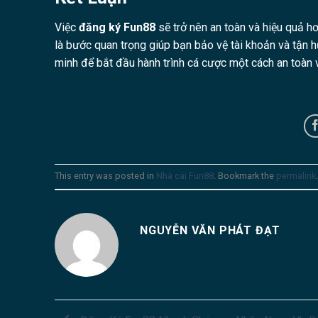
Việc
đăng ký Fun88
sẽ trở nên an toàn và hiệu quả h
là bước quan trọng giúp bạn bảo vệ tài khoản và tận h
minh để bắt đầu hành trình cá cược một cách an toàn 
This entry was posted in
Nhà cái Fun88
. Bookmark the
permalink
.
NGUYỄN VĂN PHÁT ĐẠT