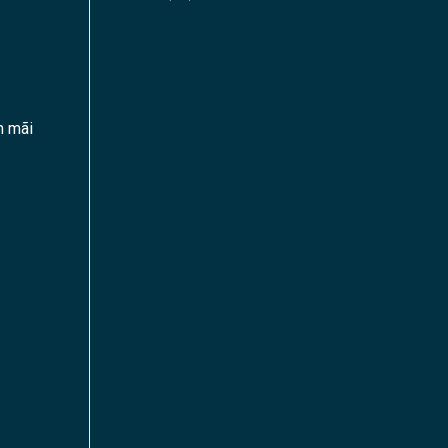
n mãi