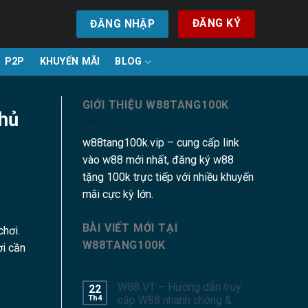
ĐĂNG KÝ
ĐĂNG NHẬP
P2P
KHUYẾN MÃI
BLOG
GIỚI THIỆU W88TANG100K
Chủ
w88tang100k.vip – cung cấp link
vào w88 mới nhất, đăng ký w88
tặng 100k trực tiếp với nhiều khuyến
mãi cực kỳ lớn.
BÀI VIẾT MỚI TẠI
chơi.
W88TANG100K
ơi cần
W88 VT – Hướng dẫn truy
22
Th4
cập W88 nhanh chóng &