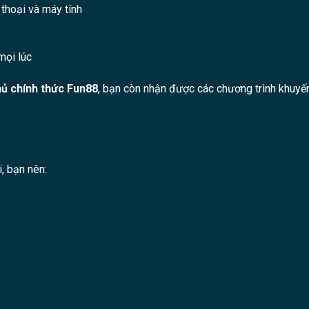
thoại và máy tính
mọi lúc
hủ chính thức Fun88
, bạn còn nhận được các chương trình khuyế
i, bạn nên: