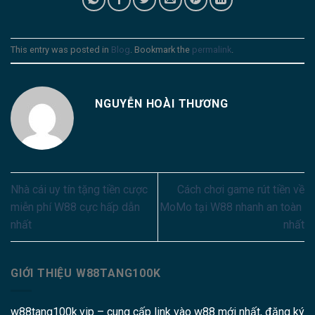
This entry was posted in
Blog
. Bookmark the
permalink
.
NGUYỄN HOÀI THƯƠNG
Nhà cái uy tín tặng tiền cược
Cách chơi game rút tiền về
miễn phí W88 cực hấp dẫn
MoMo tại W88 nhanh an toàn
nhất
nhất
GIỚI THIỆU W88TANG100K
w88tang100k.vip – cung cấp link vào w88 mới nhất, đăng ký