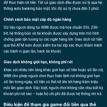
để thực hiện rút tiền. Tất cả giao dịch đều được xử lý qua hệ
thống auto banking bảo mật, tốc độ xử lý chưa đến 3 phút.
Chính sách bảo mật cấp độ ngân hàng
Dữ liệu người dùng tại W88 được mã hóa chuẩn SSL 256-
bit, hệ thống bảo vệ tài khoản được xây dựng trên mô hình
chống gian lận tương tự các ngân hàng lớn. Giao dịch rút tiền
qua thẻ ATM luôn được kiểm tra hai lớp xác thực nhằm tránh
các hành vi gian lận, hack tài khoản.
Giao dịch không giới hạn, không phí rút
Khác với nhiều nền tảng khác giới hạn số tiền hoặc số lần rút,
W88 cho phép người chơi thực hiện lệnh rút không giới hạn
số lần trong ngày, số tiền có thể rút lên tới hàng trăm triệu
mỗi lần giao dịch. Đặc biệt, người chơi không cần chịu bất kỳ
khoản phí rút nào – toàn bộ chi phí đã được hệ thống chi trả.
Điều kiện để tham gia game đổi tiền qua thẻ