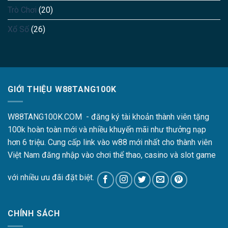
Trò Chơi
(20)
Xổ Số
(26)
GIỚI THIỆU W88TANG100K
W88TANG100K.COM - đăng ký tài khoản thành viên tặng
100k hoàn toàn mới và nhiều khuyến mãi như thưởng nạp
hơn 6 triệu. Cung cấp link vào w88 mới nhất cho thành viên
Việt Nam đăng nhập vào chơi thể thao, casino và slot game
với nhiều ưu đãi đặt biệt.
CHÍNH SÁCH