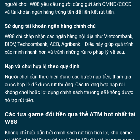
người chơi. W88 yêu cầu người dùng gửi ảnh CMND/CCCD
và tài khoản ngân hàng trùng tên để liên kết rút tiền.
Sử dụng tài khoản ngân hàng chính chủ
W88 chỉ chấp nhận các ngân hàng nội địa như Vietcombank,
BIDV, Techcombank, ACB, Agribank… Điều này giúp quá trình
xác minh nhanh hơn và tránh những rủi ro pháp lý về sau.
Nạp và chơi hợp lệ theo quy định
Người chơi cần thực hiện đúng các bước nạp tiền, tham gia
cược hợp lệ để được rút thưởng. Các trường hợp nạp rồi
không chơi hoặc lợi dụng chính sách thưởng sẽ không được
hỗ trợ rút tiền.
Các tựa game đổi tiền qua thẻ ATM hot nhất tại
W88
Không chỉ hấp dẫn bởi chính sách rút tiền tiện lợi, kho game