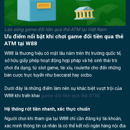
Làn sóng game đổi tiền qua thẻ ATM tại Việt Nam
Ưu điểm nổi bật khi chơi game đổi tiền qua thẻ
ATM tại W88
W88 là thương hiệu có mặt lâu năm trên thị trường quốc tế,
sở hữu giấy phép hoạt động hợp pháp và hệ sinh thái trò
chơi đa dạng, từ slot game, tài xỉu, roulette cho đến những
bàn cược trực tuyến như baccarat hay sicbo.
Dưới đây là những điểm làm nên sự khác biệt vượt trội của
W88 khi triển khai
game đổi tiền qua thẻ ATM
:
Hệ thống rút tiền nhanh, xác thực chuẩn
Người chơi khi tham gia tại W88 chỉ cần đăng ký tài khoản,
xác minh thông tin cá nhân là có thể kết nối ngân hàng nội địa