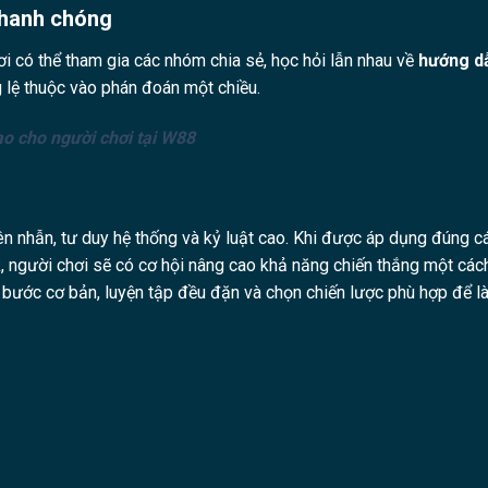
nhanh chóng
ơi có thể tham gia các nhóm chia sẻ, học hỏi lẫn nhau về
hướng d
 lệ thuộc vào phán đoán một chiều.
ao cho người chơi tại W88
iên nhẫn, tư duy hệ thống và kỷ luật cao. Khi được áp dụng đúng c
 người chơi sẽ có cơ hội nâng cao khả năng chiến thắng một cách
bước cơ bản, luyện tập đều đặn và chọn chiến lược phù hợp để l