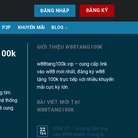
ĐĂNG KÝ
ĐĂNG NHẬP
P2P
KHUYẾN MÃI
BLOG
GIỚI THIỆU W88TANG100K
100k
w88tang100k.vip – cung cấp link
vào w88 mới nhất, đăng ký w88
tặng 100k trực tiếp với nhiều khuyến
mãi cực kỳ lớn.
g tìm
 hệ thống
BÀI VIẾT MỚI TẠI
sẽ cung
W88TANG100K
W88 VT – Hướng dẫn truy
22
Th4
cập W88 nhanh chóng &