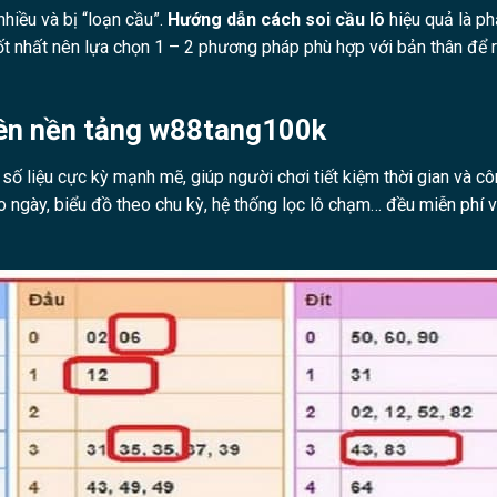
hiều và bị “loạn cầu”.
Hướng dẫn cách soi cầu lô
hiệu quả là ph
Tốt nhất nên lựa chọn 1 – 2 phương pháp phù hợp với bản thân để 
rên nền tảng w88tang100k
số liệu cực kỳ mạnh mẽ, giúp người chơi tiết kiệm thời gian và c
o ngày, biểu đồ theo chu kỳ, hệ thống lọc lô chạm… đều miễn phí 