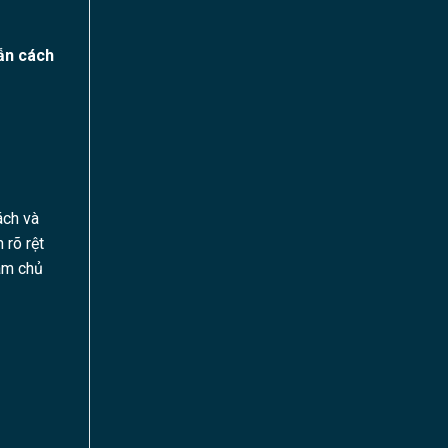
ẫn cách
ách và
 rõ rệt
àm chủ