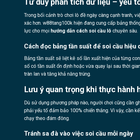
Tư duy phân tích dữ liệu – yếu t
Trong bối cảnh trò chơi lô đề ngày càng cạnh tranh, vi
xác hơn. w88tang100k hiện đang cung cấp bảng thống 
lực cho mọi
hướng dẫn cách soi cầu lô
chuyên sâu.
Cách đọc bảng tần suất để soi cầu hiệu 
Bảng tần suất sẽ liệt kê số lần xuất hiện của từng co
số có tần suất ổn định hoặc vừa quay lại sau thời gia
tràn lan và tăng khả năng trúng.
Lưu ý quan trọng khi thực hành 
Dù sử dụng phương pháp nào, người chơi cũng cần ghi
phải yếu tố đảm bảo 100% chiến thắng. Vì vậy, cần kế
chạy theo đám đông.
Tránh sa đà vào việc soi cầu mỗi ngày