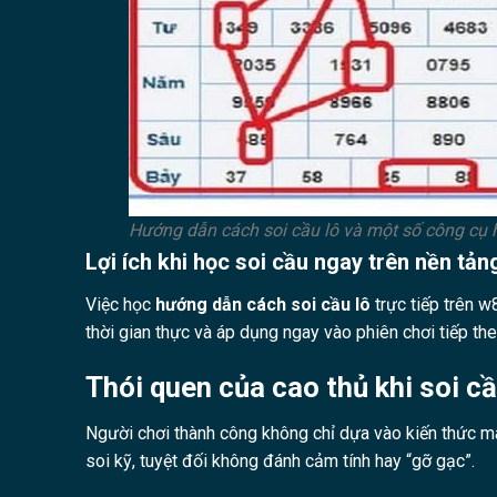
Hướng dẫn cách soi cầu lô và một số công cụ h
Lợi ích khi học soi cầu ngay trên nền tản
Việc học
hướng dẫn cách soi cầu lô
trực tiếp trên w
thời gian thực và áp dụng ngay vào phiên chơi tiếp the
Thói quen của cao thủ khi soi c
Người chơi thành công không chỉ dựa vào kiến thức mà
soi kỹ, tuyệt đối không đánh cảm tính hay “gỡ gạc”.