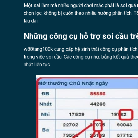
Một sai lầm mà nhiều người chơi mắc phải là soi quá n
chọn lọc, không bị cuốn theo nhiều hướng phân tích. 
lâu dài.
Những công cụ hỗ trợ soi cầu t
w88tang100k cung cấp hệ sinh thái công cụ phân tích 
trong việc soi cầu. Các công cụ như: bảng kết quả the
nhật liên tục.