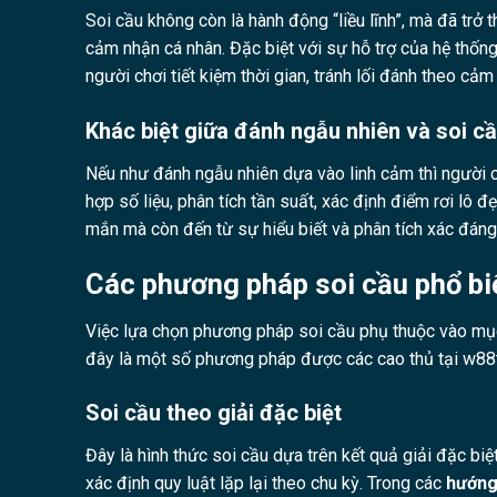
Soi cầu không còn là hành động “liều lĩnh”, mà đã trở
cảm nhận cá nhân. Đặc biệt với sự hỗ trợ của hệ thốn
người chơi tiết kiệm thời gian, tránh lối đánh theo cảm tí
Khác biệt giữa đánh ngẫu nhiên và soi cầ
Nếu như đánh ngẫu nhiên dựa vào linh cảm thì người 
hợp số liệu, phân tích tần suất, xác định điểm rơi lô 
mắn mà còn đến từ sự hiểu biết và phân tích xác đáng
Các phương pháp soi cầu phổ bi
Việc lựa chọn phương pháp soi cầu phụ thuộc vào mục
đây là một số phương pháp được các cao thủ tại w88
Soi cầu theo giải đặc biệt
Đây là hình thức soi cầu dựa trên kết quả giải đặc bi
xác định quy luật lặp lại theo chu kỳ. Trong các
hướng