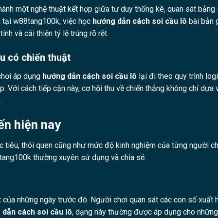
 thành một nghệ thuật kết hợp giữa tư duy thống kê, quan sát bảng
g tại w88tang100k, việc học
hướng dẫn cách soi cầu lô
bài bản 
nh và cải thiện tỷ lệ trúng rõ rệt.
u có chiến thuật
chơi áp dụng
hướng dẫn cách soi cầu lô
lại đi theo quy trình log
đẹp. Với cách tiếp cận này, cơ hội thu về chiến thắng không chỉ dựa
.
ến hiện nay
 tiêu, thói quen cũng như mức độ kinh nghiệm của từng người ch
tang100k thường xuyên sử dụng và chia sẻ.
ệt của những ngày trước đó. Người chơi quan sát các con số xuất 
 dẫn cách soi cầu lô
, dạng này thường được áp dụng cho những