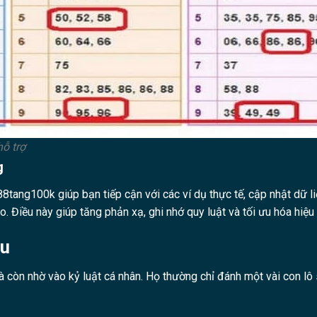
ỗ trợ
g
88tang100k giúp bạn tiếp cận với các ví dụ thực tế, cập nhật dữ l
o. Điều này giúp tăng phản xạ, ghi nhớ quy luật và tối ưu hóa hiệu
ầu
 còn nhờ vào kỷ luật cá nhân. Họ thường chỉ đánh một vài con lô 