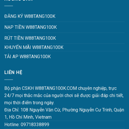
ĐĂNG KÝ W88
TANG100K
NẠP TIỀN W88
TANG100K
RÚT TIỀN W88
TANG100K
KHUYẾN MÃI W88TANG100K
TẢI AP W88
TANG100K
LIÊN HỆ
Bộ phận CSKH W88TANG100K.COM chuyên nghiệp, trực
24/7 mọi thắc mắc của người chơi sẽ được giải đáp chi tiết,
mọi thời điểm trong ngày.
Địa Chỉ: 108 Nguyễn Văn Cừ, Phường Nguyễn Cư Trinh, Quận
1, Hồ Chí Minh, Vietnam
Hotline: 09718338899