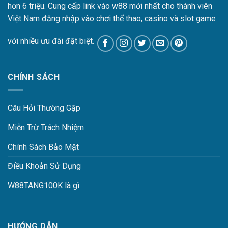
hơn 6 triệu. Cung cấp link vào w88 mới nhất cho thành viên
Việt Nam đăng nhập vào chơi thể thao, casino và slot game
với nhiều ưu đãi đặt biệt.
CHÍNH SÁCH
Câu Hỏi Thường Gặp
Miễn Trừ Trách Nhiệm
Chính Sách Bảo Mật
Điều Khoản Sử Dụng
W88TANG100K là gì
HƯỚNG DẪN