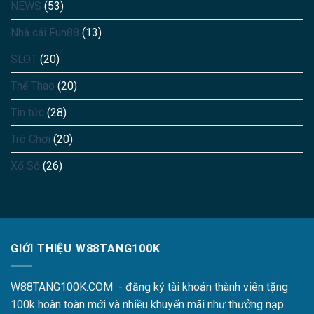
NEWS
(53)
Người
Mới
Nhà cái Fun88
(13)
SLOT
(20)
Thể Thao
(20)
Tin tức
(28)
Trò Chơi
(20)
Xổ Số
(26)
GIỚI THIỆU W88TANG100K
W88TANG100K.COM - đăng ký tài khoản thành viên tặng
100k hoàn toàn mới và nhiều khuyến mãi như thưởng nạp