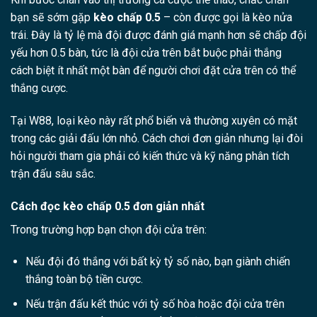
bạn sẽ sớm gặp
kèo chấp 0.5
– còn được gọi là kèo nửa
trái. Đây là tỷ lệ mà đội được đánh giá mạnh hơn sẽ chấp đội
yếu hơn 0.5 bàn, tức là đội cửa trên bắt buộc phải thắng
cách biệt ít nhất một bàn để người chơi đặt cửa trên có thể
thắng cược.
Tại W88, loại kèo này rất phổ biến và thường xuyên có mặt
trong các giải đấu lớn nhỏ. Cách chơi đơn giản nhưng lại đòi
hỏi người tham gia phải có kiến thức và kỹ năng phân tích
trận đấu sâu sắc.
Cách đọc kèo chấp 0.5 đơn giản nhất
Trong trường hợp bạn chọn đội cửa trên:
Nếu đội đó thắng với bất kỳ tỷ số nào, bạn giành chiến
thắng toàn bộ tiền cược.
Nếu trận đấu kết thúc với tỷ số hòa hoặc đội cửa trên