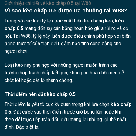
Giới thiệu chi tiết về kèo chấp 0.5 tại W88
Vì sao kèo chấp 0.5 được ưa chuộng tại W88?
Trong số các loại tỷ lệ cược xuất hiện trên bảng kèo,
kèo
chấp 0.5
mang đến sự cân bằng hoàn hảo giữa rủi ro và cơ
hội. Tại W88, tỷ lệ này luôn được điều chỉnh phù hợp với biến
động thực tế của trận đấu, đảm bảo tính công bằng cho
người chơi.
Loại kèo này phù hợp với những người muốn tránh các
trường hợp tranh chấp kết quả, không có hoàn tiền nên dễ
chốt lời hoặc cắt lỗ nhanh chóng.
Thời điểm nên đặt kèo chấp 0.5
Thời điểm là yếu tố cực kỳ quan trọng khi lựa chọn
kèo chấp
0.5
. Đặt cược vào thời điểm trước giờ bóng lăn hoặc khi
theo dõi trực tiếp trận đấu đều mang lại những lợi thế nhất
định. Đặc biệt là: