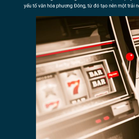
yếu tố văn hóa phương Đông, từ đó tạo nên một trải 