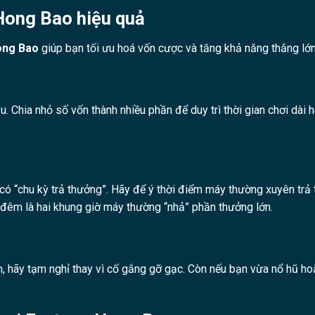
Hong Bao hiệu quả
ong Bao
giúp bạn tối ưu hoá vốn cược và tăng khả năng thắng lớn
 Chia nhỏ số vốn thành nhiều phần để duy trì thời gian chơi dài h
 có “chu kỳ trả thưởng”. Hãy để ý thời điểm máy thường xuyên trả
 đêm là hai khung giờ máy thường “nhả” phần thưởng lớn.
 hãy tạm nghỉ thay vì cố gắng gỡ gạc. Còn nếu bạn vừa nổ hũ ho