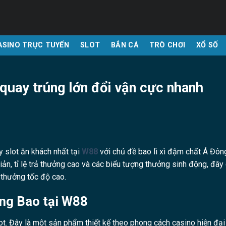
ASINO TRỰC TUYẾN
SLOT
BẮN CÁ
TRÒ CHƠI
XỔ SỐ
uay trúng lớn đổi vận cực nhanh
y slot ăn khách nhất tại
W88
với chủ đề bao lì xì đậm chất Á Đôn
iản, tỉ lệ trả thưởng cao và các biểu tượng thưởng sinh động, đây 
 thưởng tốc độ cao.
ong Bao tại W88
t. Đây là một sản phẩm thiết kế theo phong cách casino hiện đại