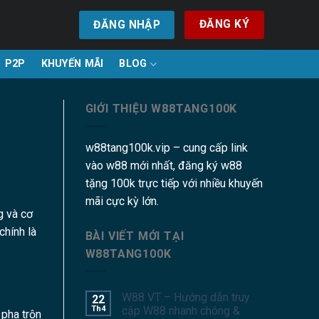
ĐĂNG KÝ
ĐĂNG NHẬP
P2P
KHUYẾN MÃI
BLOG
GIỚI THIỆU W88TANG100K
w88tang100k.vip – cung cấp link
vào w88 mới nhất, đăng ký w88
tặng 100k trực tiếp với nhiều khuyến
mãi cực kỳ lớn.
g và cơ
chính là
BÀI VIẾT MỚI TẠI
W88TANG100K
W88 VT – Hướng dẫn truy
22
Th4
cập W88 nhanh chóng &
 pha trộn