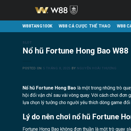
Skip
to
content
W88TANG100K
W88 CÁ CƯỢC THỂ THAO
W88 C
SLOT
Nổ hũ Fortune Hong Bao W88 q
POSTED ON
5 THÁNG 8, 2025
BY
NGUYỄN HOÀI THƯƠNG
Nổ hũ Fortune Hong Bao
là một trong những trò qua
hội đổi vận chỉ sau vài vòng quay. Với cách chơi đơn g
lựa chọn lý tưởng cho người yêu thích dòng game đổi
Lý do nên chơi nổ hũ Fortune H
Fortune Hong Bao không đơn thuần là một trò quay slo