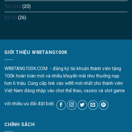
Trò Chơi
(20)
Xổ Số
(26)
GIỚI THIỆU W88TANG100K
W88TANG100K.COM - đăng ký tài khoản thành viên tặng
100k hoàn toàn mới và nhiều khuyến mãi như thưởng nạp
hơn 6 triệu. Cung cấp link vào w88 mới nhất cho thành viên
Việt Nam đăng nhập vào chơi thể thao, casino và slot game
với nhiều ưu đãi đặt biệt.
CHÍNH SÁCH