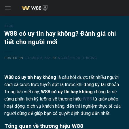
Skip
to
content
BLOG
W88 có uy tín hay không? Đánh giá chi
tiết cho người mới
POSTED ON
6 THÁNG 8, 2025
BY
NGUYỄN HOÀI THƯƠNG
W88 có uy tín hay không
là câu hỏi được rất nhiều người
chơi cá cược trực tuyến đặt ra trước khi đăng ký tài khoản.
Trong bài viết này,
W88 có uy tín hay không
chúng ta sẽ
cùng phân tích kỹ lưỡng về thương hiệu
W88
từ giấy phép
hoạt động, dịch vụ khách hàng, đến trải nghiệm thực tế của
người dùng để giúp bạn có quyết định đúng đắn nhất.
Tổng quan về thương hiệu W88