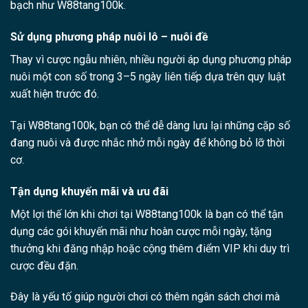
bạch như W88tang100k.
Sử dụng phương pháp nuôi lô – nuôi đề
Thay vì cược ngẫu nhiên, nhiều người áp dụng phương pháp
nuôi một con số trong 3–5 ngày liên tiếp dựa trên quy luật
xuất hiện trước đó.
Tại W88tang100k, bạn có thể dễ dàng lưu lại những cặp số
đang nuôi và được nhắc nhở mỗi ngày để không bỏ lỡ thời
cơ.
Tận dụng khuyến mãi và ưu đãi
Một lợi thế lớn khi chơi tại W88tang100k là bạn có thể tận
dụng các gói khuyến mãi như hoàn cược mỗi ngày, tặng
thưởng khi đăng nhập hoặc cộng thêm điểm VIP khi duy trì
cược đều đặn.
Đây là yếu tố giúp người chơi có thêm ngân sách chơi mà