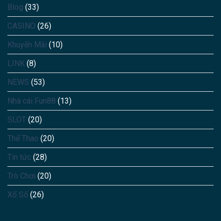
dẫn
Blog
(33)
Đăng
Cho
Ký
Người
Fun88
CASINO
(26)
Mới
Mở
Tài
Khuyến Mãi
(10)
Khoản
Dễ
LINK
(8)
Dàng
Cho
NEWS
(53)
Người
Mới
Nhà cái Fun88
(13)
SLOT
(20)
Thể Thao
(20)
Tin tức
(28)
Trò Chơi
(20)
Xổ Số
(26)