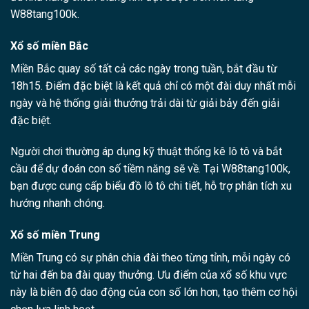
W88tang100k.
Xổ số miền Bắc
Miền Bắc quay số tất cả các ngày trong tuần, bắt đầu từ
18h15. Điểm đặc biệt là kết quả chỉ có một đài duy nhất mỗi
ngày và hệ thống giải thưởng trải dài từ giải bảy đến giải
đặc biệt.
Người chơi thường áp dụng kỹ thuật thống kê lô tô và bắt
cầu để dự đoán con số tiềm năng sẽ về. Tại W88tang100k,
bạn được cung cấp biểu đồ lô tô chi tiết, hỗ trợ phân tích xu
hướng nhanh chóng.
Xổ số miền Trung
Miền Trung có sự phân chia đài theo từng tỉnh, mỗi ngày có
từ hai đến ba đài quay thưởng. Ưu điểm của xổ số khu vực
này là biên độ dao động của con số lớn hơn, tạo thêm cơ hội