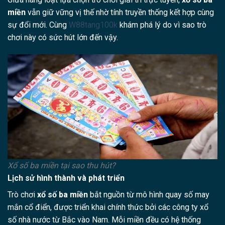
miền
vẫn giữ vững vị thế nhờ tính truyền thống kết hợp cùng
sự đổi mới. Cùng
W88tang100k
khám phá lý do vì sao trò
chơi này có sức hút lớn đến vậy.
Xổ số ba miền tại sao thu hút?
Lịch sử hình thành và phát triển
Trò chơi
xổ số ba miền
bắt nguồn từ mô hình quay số may
mắn cổ điển, được triển khai chính thức bởi các công ty xổ
số nhà nước từ Bắc vào Nam. Mỗi miền đều có hệ thống