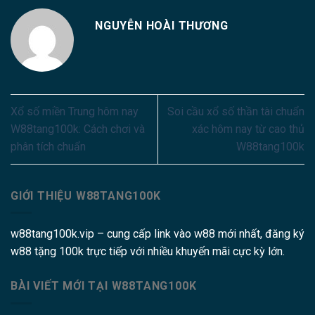
NGUYỄN HOÀI THƯƠNG
Xổ số miền Trung hôm nay
Soi cầu xổ số thần tài chuẩn
W88tang100k: Cách chơi và
xác hôm nay từ cao thủ
phân tích chuẩn
W88tang100k
GIỚI THIỆU W88TANG100K
w88tang100k.vip – cung cấp link vào w88 mới nhất, đăng ký
w88 tặng 100k trực tiếp với nhiều khuyến mãi cực kỳ lớn.
BÀI VIẾT MỚI TẠI W88TANG100K