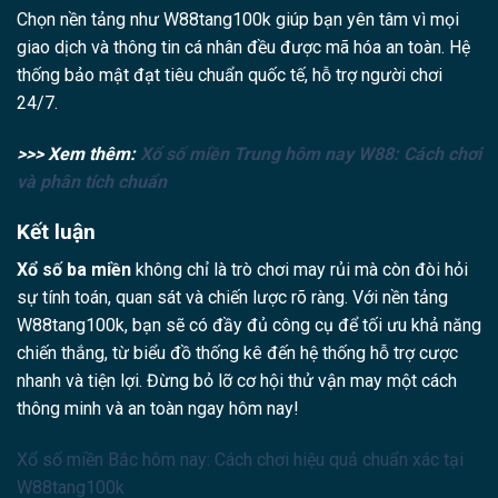
Chọn nền tảng như W88tang100k giúp bạn yên tâm vì mọi
giao dịch và thông tin cá nhân đều được mã hóa an toàn. Hệ
thống bảo mật đạt tiêu chuẩn quốc tế, hỗ trợ người chơi
24/7.
>>> Xem thêm:
Xổ số miền Trung hôm nay W88: Cách chơi
và phân tích chuẩn
Kết luận
Xổ số ba miền
không chỉ là trò chơi may rủi mà còn đòi hỏi
sự tính toán, quan sát và chiến lược rõ ràng. Với nền tảng
W88tang100k, bạn sẽ có đầy đủ công cụ để tối ưu khả năng
chiến thắng, từ biểu đồ thống kê đến hệ thống hỗ trợ cược
nhanh và tiện lợi. Đừng bỏ lỡ cơ hội thử vận may một cách
thông minh và an toàn ngay hôm nay!
Xổ số miền Bắc hôm nay: Cách chơi hiệu quả chuẩn xác tại
W88tang100k