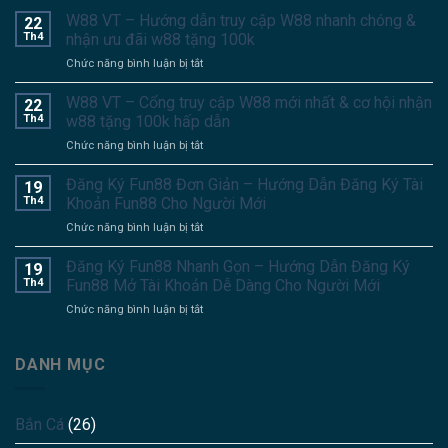
W88 VT – Hướng dẫn truy cập W88 nhanh chóng &
22
Th4
nhận ưu đãi w88 tặng 100k
ở
Chức năng bình luận bị tắt
W88
VT
W88 VT – Cổng truy cập W88 mới nhất & cơ hội nhận
22
–
Th4
w88 tặng 100k hấp dẫn
Hướng
ở
Chức năng bình luận bị tắt
dẫn
W88
truy
VT
Đăng Ký Fun88 Đơn Giản – Hướng Dẫn Đăng Ký Tài
cập
19
–
W88
Th4
Khoản Fun88 Cho Người Mới
Cổng
nhanh
ở
Chức năng bình luận bị tắt
truy
chóng
Đăng
cập
&
Ký
Đăng Ký Fun88 Nhanh Gọn – Hướng Dẫn Đăng Ký
W88
19
nhận
Fun88
mới
Th4
Fun88 Mở Tài Khoản Dễ Dàng Cho Người Mới
ưu
Đơn
nhất
đãi
ở
Chức năng bình luận bị tắt
Giản
&
w88
Đăng
–
cơ
tặng
Ký
Hướng
hội
100k
Fun88
DANH MỤC
Dẫn
nhận
Nhanh
Đăng
w88
Gọn
Ký
tặng
–
Tài
100k
Bắn Cá
(26)
Hướng
Khoản
hấp
Dẫn
Fun88