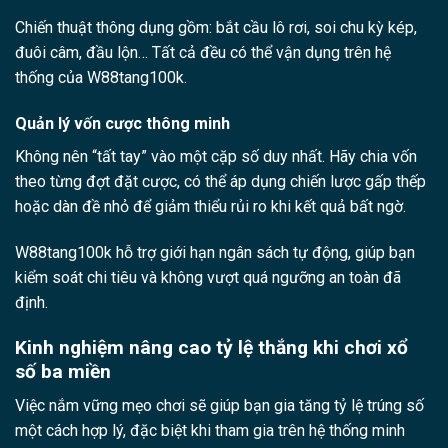
Chiến thuật thông dụng gồm: bắt cầu lô rơi, soi chu kỳ kép,
đuôi câm, đầu lộn… Tất cả đều có thể vận dụng trên hệ
thống của W88tang100k.
Quản lý vốn cược thông minh
Không nên “tất tay” vào một cặp số duy nhất. Hãy chia vốn
theo từng đợt đặt cược, có thể áp dụng chiến lược gấp thếp
hoặc dàn đề nhỏ để giảm thiểu rủi ro khi kết quả bất ngờ.
W88tang100k hỗ trợ giới hạn ngân sách tự động, giúp bạn
kiểm soát chi tiêu và không vượt quá ngưỡng an toàn đã
định.
Kinh nghiệm nâng cao tỷ lệ thắng khi chơi xổ
số ba miền
Việc nắm vững mẹo chơi sẽ giúp bạn gia tăng tỷ lệ trúng số
một cách hợp lý, đặc biệt khi tham gia trên hệ thống minh