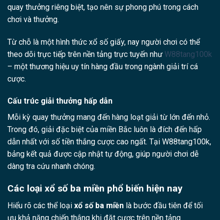
quay thưởng riêng biệt, tạo nên sự phong phú trong cách
chơi và thưởng.
Từ chỗ là một hình thức xổ số giấy, nay người chơi có thể
theo dõi trực tiếp trên nền tảng trực tuyến như
W88tang100k
– một thương hiệu uy tín hàng đầu trong ngành giải trí cá
cược.
Cấu trúc giải thưởng hấp dẫn
Mỗi kỳ quay thưởng mang đến hàng loạt giải từ lớn đến nhỏ.
Trong đó, giải đặc biệt của miền Bắc luôn là đích đến hấp
dẫn nhất với số tiền thắng cược cao ngất. Tại W88tang100k,
bảng kết quả được cập nhật tự động, giúp người chơi dễ
dàng tra cứu nhanh chóng.
Các loại xổ số ba miền phổ biến hiện nay
Hiểu rõ các thể loại
xổ số ba miền
là bước đầu tiên để tối
ưu khả năng chiến thắng khi đặt cược trên nền tảng