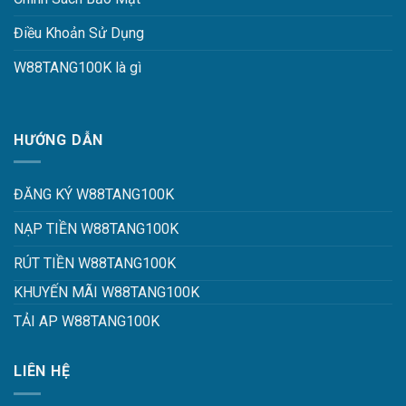
Điều Khoản Sử Dụng
W88TANG100K là gì
HƯỚNG DẪN
ĐĂNG KÝ W88
TANG100K
NẠP TIỀN W88
TANG100K
RÚT TIỀN W88
TANG100K
KHUYẾN MÃI W88TANG100K
TẢI AP W88
TANG100K
LIÊN HỆ