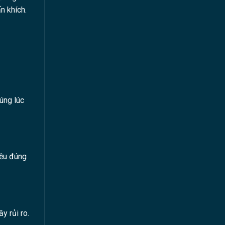
n khích.
đúng lúc
iều đúng
y rủi ro.