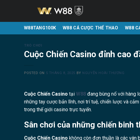
Skip
to
content
W88TANG100K
W88 CÁ CƯỢC THỂ THAO
W88 C
TRÒ CHƠI
Cuộc Chiến Casino đỉnh cao đầ
POSTED ON
5 THÁNG 8, 2025
BY
NGUYỄN HOÀI THƯƠNG
Cuộc Chiến Casino
tại
W88
đang bùng nổ với hàng lo
những tay cược bản lĩnh, nơi trí tuệ, chiến lược và c
trong thế giới casino trực tuyến.
Sân chơi của những chiến binh 
Cuộc Chiến Casino
không còn đơn thuần là các ván b