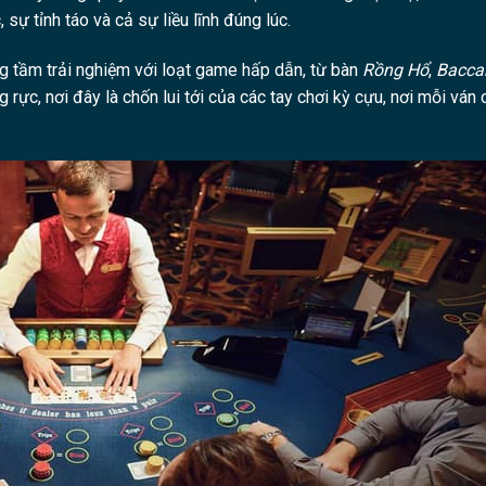
sự tỉnh táo và cả sự liều lĩnh đúng lúc.
ng tầm trải nghiệm với loạt game hấp dẫn, từ bàn
Rồng Hổ
,
Bacca
rực, nơi đây là chốn lui tới của các tay chơi kỳ cựu, nơi mỗi ván 