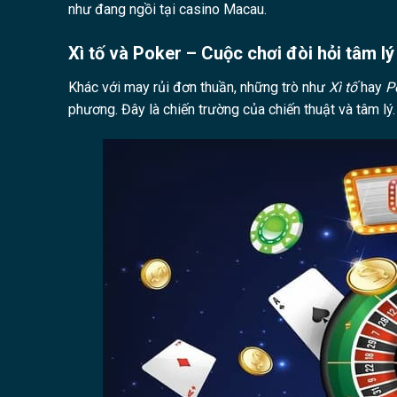
như đang ngồi tại casino Macau.
Xì tố và Poker – Cuộc chơi đòi hỏi tâm lý
Khác với may rủi đơn thuần, những trò như
Xì tố
hay
P
phương. Đây là chiến trường của chiến thuật và tâm lý.