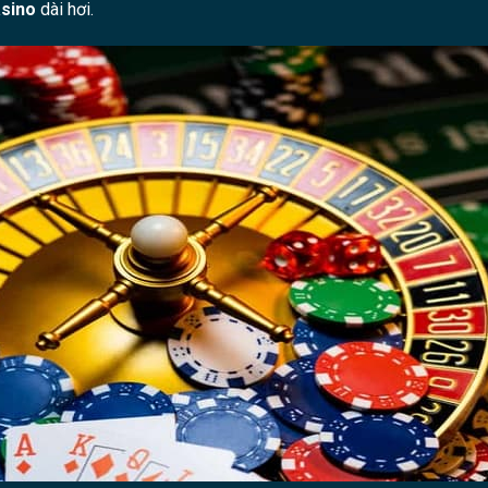
asino
dài hơi.