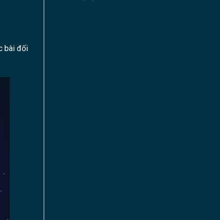
c bài đối