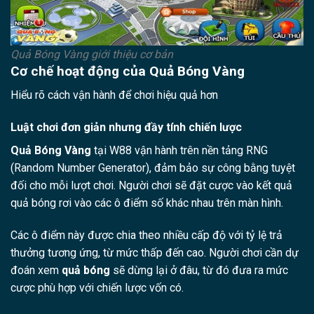
Quả Bóng Vàng giới thiệu cơ bản
Cơ chế hoạt động của Quả Bóng Vàng
Hiểu rõ cách vận hành để chơi hiệu quả hơn
Luật chơi đơn giản nhưng đầy tính chiến lược
Quả Bóng Vàng
tại W88 vận hành trên nền tảng RNG
(Random Number Generator), đảm bảo sự công bằng tuyệt
đối cho mỗi lượt chơi. Người chơi sẽ đặt cược vào kết quả
quả bóng rơi vào các ô điểm số khác nhau trên màn hình.
Các ô điểm này được chia theo nhiều cấp độ với tỷ lệ trả
thưởng tương ứng, từ mức thấp đến cao. Người chơi cần dự
đoán xem
quả bóng
sẽ dừng lại ở đâu, từ đó đưa ra mức
cược phù hợp với chiến lược vốn có.