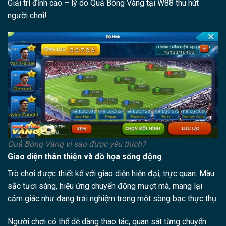
Giải trí đỉnh cao – lý do Quả Bóng Vàng tại W88 thu hút
người chơi!
Quả Bóng Vàng vì sao được yêu thích?
Giao diện thân thiện và đồ họa sống động
Trò chơi được thiết kế với giao diện hiện đại, trực quan. Màu
sắc tươi sáng, hiệu ứng chuyển động mượt mà, mang lại
cảm giác như đang trải nghiệm trong một sòng bạc thực thụ.
Người chơi có thể dễ dàng thao tác, quan sát từng chuyển