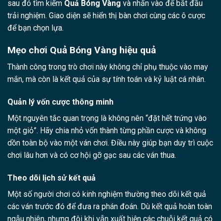
sau đó tìm kiếm
Quả Bóng Vàng
và nhấn vào để bắt đầu
trải nghiệm. Giao diện sẽ hiển thị bàn chơi cùng các ô cược
để bạn chọn lựa.
Mẹo chơi Quả Bóng Vàng hiệu quả
Thành công trong trò chơi này không chỉ phụ thuộc vào may
mắn, mà còn là kết quả của sự tính toán và kỷ luật cá nhân.
Quản lý vốn cược thông minh
Một nguyên tắc quan trọng là không nên “đặt hết trứng vào
một giỏ”. Hãy chia nhỏ vốn thành từng phần cược và không
dồn toàn bộ vào một ván chơi. Điều này giúp bạn duy trì cuộc
chơi lâu hơn và có cơ hội gỡ gạc sau các ván thua.
Theo dõi lịch sử kết quả
Một số người chơi có kinh nghiệm thường theo dõi kết quả
các ván trước đó để đưa ra phán đoán. Dù kết quả hoàn toàn
ngẫu nhiên, nhưng đôi khi vẫn xuất hiện các chuỗi kết quả có