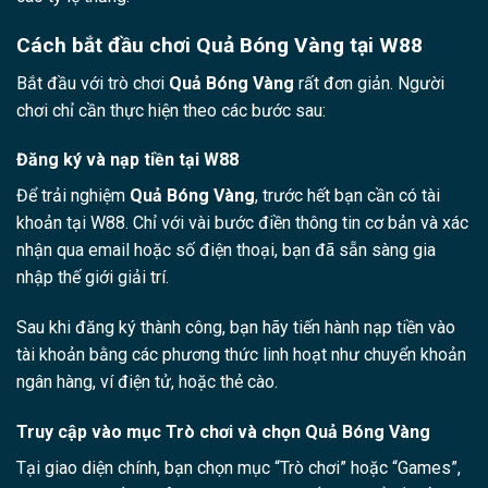
Cách bắt đầu chơi Quả Bóng Vàng tại W88
Bắt đầu với trò chơi
Quả Bóng Vàng
rất đơn giản. Người
chơi chỉ cần thực hiện theo các bước sau:
Đăng ký và nạp tiền tại W88
Để trải nghiệm
Quả Bóng Vàng
, trước hết bạn cần có tài
khoản tại W88. Chỉ với vài bước điền thông tin cơ bản và xác
nhận qua email hoặc số điện thoại, bạn đã sẵn sàng gia
nhập thế giới giải trí.
Sau khi đăng ký thành công, bạn hãy tiến hành nạp tiền vào
tài khoản bằng các phương thức linh hoạt như chuyển khoản
ngân hàng, ví điện tử, hoặc thẻ cào.
Truy cập vào mục Trò chơi và chọn Quả Bóng Vàng
Tại giao diện chính, bạn chọn mục “Trò chơi” hoặc “Games”,