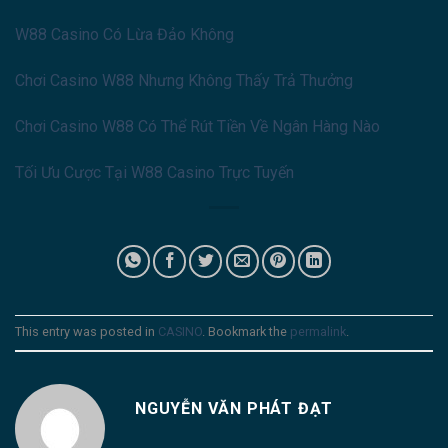
W88 Casino Có Lừa Đảo Không
Chơi Casino W88 Nhưng Không Thấy Trả Thưởng
Chơi Casino W88 Có Thể Rút Tiền Về Ngân Hàng Nào
Tối Ưu Cược Tại W88 Casino Trực Tuyến
This entry was posted in
CASINO
. Bookmark the
permalink
.
NGUYỄN VĂN PHÁT ĐẠT