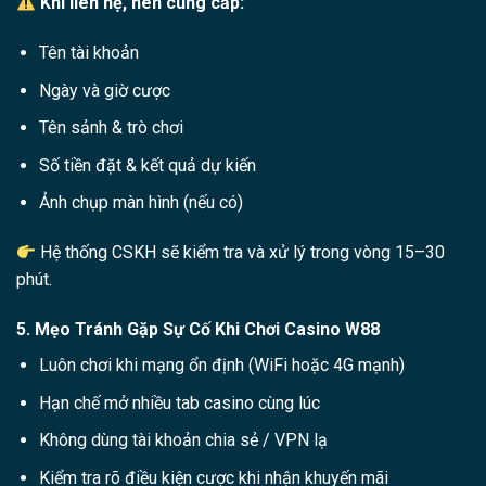
Khi liên hệ, nên cung cấp:
Tên tài khoản
Ngày và giờ cược
Tên sảnh & trò chơi
Số tiền đặt & kết quả dự kiến
Ảnh chụp màn hình (nếu có)
Hệ thống CSKH sẽ kiểm tra và xử lý trong vòng 15–30
phút.
5. Mẹo Tránh Gặp Sự Cố Khi Chơi Casino W88
Luôn chơi khi mạng ổn định (WiFi hoặc 4G mạnh)
Hạn chế mở nhiều tab casino cùng lúc
Không dùng tài khoản chia sẻ / VPN lạ
Kiểm tra rõ điều kiện cược khi nhận khuyến mãi