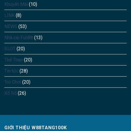
Tài
Khuyến Mãi
(10)
Khoản
Dễ
LINK
(8)
Dàng
Cho
NEWS
(53)
Người
Mới
Nhà cái Fun88
(13)
SLOT
(20)
Thể Thao
(20)
Tin tức
(28)
Trò Chơi
(20)
Xổ Số
(26)
GIỚI THIỆU W88TANG100K