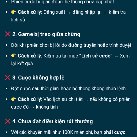
Phiên cược bị gián đoạn, hệ thống chưa cập nhật
Cách xử lý:
Đăng xuất → đăng nhập lại → kiểm tra
lịch sử
2. Game bị treo giữa chừng
Đôi khi phiên chơi bị lỗi do đường truyền hoặc trình duyệt
Cách xử lý:
Kiểm tra tại mục
“Lịch sử cược”
→ Xem
lại kết quả
3. Cược không hợp lệ
Đặt cược sau thời gian, hoặc hệ thống không nhận lệnh
Cách xử lý:
Vào lịch sử chi tiết → nếu không có phiên
cược đó → không tính
4. Chưa đạt điều kiện rút thưởng
Với các khuyến mãi như 100K miễn phí, bạn
phải cược