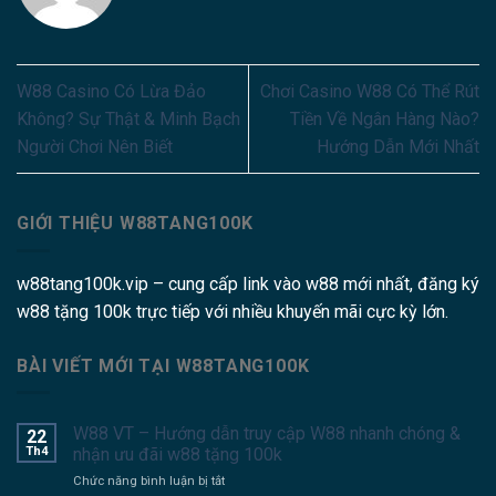
W88 Casino Có Lừa Đảo
Chơi Casino W88 Có Thể Rút
Không? Sự Thật & Minh Bạch
Tiền Về Ngân Hàng Nào?
Người Chơi Nên Biết
Hướng Dẫn Mới Nhất
GIỚI THIỆU W88TANG100K
w88tang100k.vip – cung cấp link vào w88 mới nhất, đăng ký
w88 tặng 100k trực tiếp với nhiều khuyến mãi cực kỳ lớn.
BÀI VIẾT MỚI TẠI W88TANG100K
W88 VT – Hướng dẫn truy cập W88 nhanh chóng &
22
Th4
nhận ưu đãi w88 tặng 100k
ở
Chức năng bình luận bị tắt