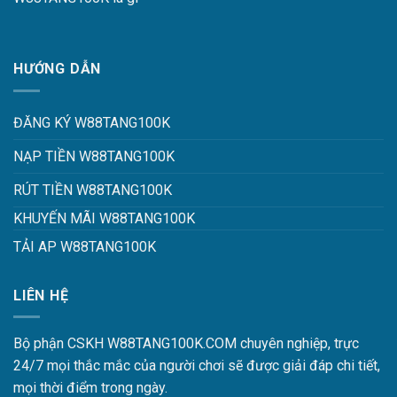
HƯỚNG DẪN
ĐĂNG KÝ W88
TANG100K
NẠP TIỀN W88
TANG100K
RÚT TIỀN W88
TANG100K
KHUYẾN MÃI W88TANG100K
TẢI AP W88
TANG100K
LIÊN HỆ
Bộ phận CSKH W88TANG100K.COM chuyên nghiệp, trực
24/7 mọi thắc mắc của người chơi sẽ được giải đáp chi tiết,
mọi thời điểm trong ngày.