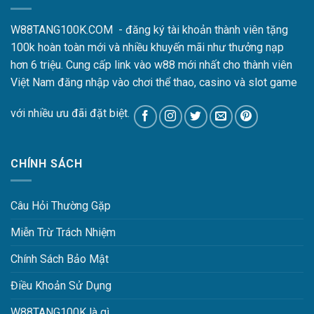
W88TANG100K.COM - đăng ký tài khoản thành viên tặng
100k hoàn toàn mới và nhiều khuyến mãi như thưởng nạp
hơn 6 triệu. Cung cấp link vào w88 mới nhất cho thành viên
Việt Nam đăng nhập vào chơi thể thao, casino và slot game
với nhiều ưu đãi đặt biệt.
CHÍNH SÁCH
Câu Hỏi Thường Gặp
Miễn Trừ Trách Nhiệm
Chính Sách Bảo Mật
Điều Khoản Sử Dụng
W88TANG100K là gì