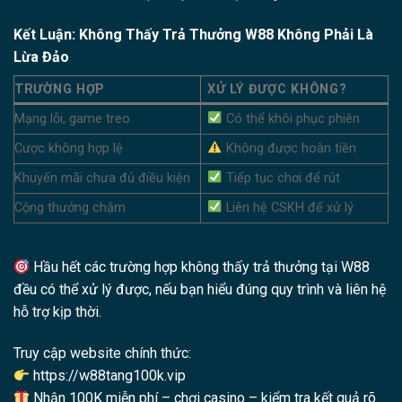
Kết Luận: Không Thấy Trả Thưởng W88 Không Phải Là
Lừa Đảo
TRƯỜNG HỢP
XỬ LÝ ĐƯỢC KHÔNG?
Mạng lỗi, game treo
Có thể khôi phục phiên
Cược không hợp lệ
Không được hoàn tiền
Khuyến mãi chưa đủ điều kiện
Tiếp tục chơi để rút
Cộng thưởng chậm
Liên hệ CSKH để xử lý
Hầu hết các trường hợp không thấy trả thưởng tại W88
đều có thể xử lý được, nếu bạn hiểu đúng quy trình và liên hệ
hỗ trợ kịp thời.
Truy cập website chính thức:
https://w88tang100k.vip
Nhận 100K miễn phí – chơi casino – kiểm tra kết quả rõ