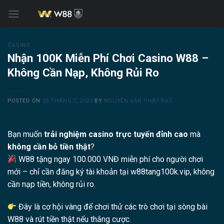
Skip
to
content
CASINO
Nhận 100K Miễn Phí Chơi Casino W88 –
Không Cần Nạp, Không Rủi Ro
POSTED ON
25 THÁNG 7, 2025
BY
NGUYỄN VĂN PHÁT ĐẠT
Bạn muốn
trải nghiệm casino trực tuyến đỉnh cao
mà
không cần bỏ tiền thật
?
W88 tặng ngay 100.000 VNĐ miễn phí cho người chơi
mới – chỉ cần đăng ký tài khoản tại w88tang100k.vip, không
cần nạp tiền, không rủi ro.
Đây là cơ hội vàng để chơi thử các trò chơi tại sòng bài
W88 và rút tiền thật nếu thắng cược.