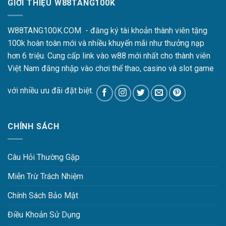
GIỚI THIỆU W88TANG100K
W88TANG100K.COM - đăng ký tài khoản thành viên tặng
100k hoàn toàn mới và nhiều khuyến mãi như thưởng nạp
hơn 6 triệu. Cung cấp link vào w88 mới nhất cho thành viên
Việt Nam đăng nhập vào chơi thể thao, casino và slot game
với nhiều ưu đãi đặt biệt.
CHÍNH SÁCH
Câu Hỏi Thường Gặp
Miễn Trừ Trách Nhiệm
Chính Sách Bảo Mật
Điều Khoản Sử Dụng