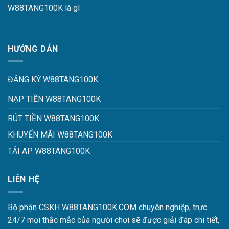
W88TANG100K là gì
HƯỚNG DẪN
ĐĂNG KÝ W88
TANG100K
NẠP TIỀN W88
TANG100K
RÚT TIỀN W88
TANG100K
KHUYẾN MÃI W88TANG100K
TẢI AP W88
TANG100K
LIÊN HỆ
Bộ phận CSKH W88TANG100K.COM chuyên nghiệp, trực
24/7 mọi thắc mắc của người chơi sẽ được giải đáp chi tiết,