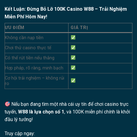
Kết Luận: Đừng Bỏ Lỡ 100K Casino W88 – Trải Nghiệm
Miễn Phí Hôm Nay!
ƯU ĐIỂM
GIÁ TRỊ
Không cần nạp tiền
Chơi thử casino thực tế
Có thể rút tiền nếu thắng
Hợp pháp, rõ ràng, minh bạch
Cơ hội trải nghiệm – không rủi
ro
Nếu bạn đang tìm một nhà cái uy tín để chơi casino trực
tuyến,
W88 là lựa chọn số 1
, và 100K miễn phí chính là khởi
đầu lý tưởng!
Truy cập ngay: