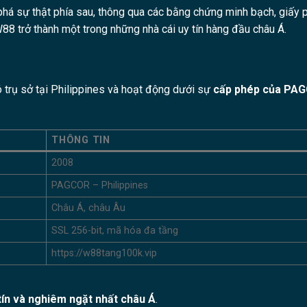
phá sự thật phía sau, thông qua các bằng chứng minh bạch, giấy 
88 trở thành một trong những nhà cái uy tín hàng đầu châu Á.
ó trụ sở tại Philippines và hoạt động dưới sự
cấp phép của PA
THÔNG TIN
2008
PAGCOR – Philippines
Châu Á, châu Âu
SSL 256-bit, mã hóa đa tầng
https://w88tang100k.vip
tín và nghiêm ngặt nhất châu Á
.