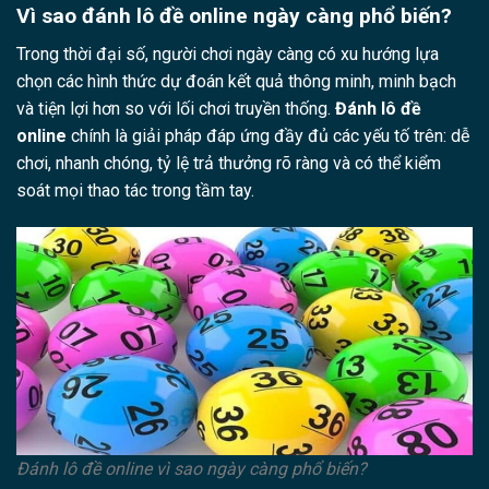
Vì sao đánh lô đề online ngày càng phổ biến?
Trong thời đại số, người chơi ngày càng có xu hướng lựa
chọn các hình thức dự đoán kết quả thông minh, minh bạch
và tiện lợi hơn so với lối chơi truyền thống.
Đánh lô đề
online
chính là giải pháp đáp ứng đầy đủ các yếu tố trên: dễ
chơi, nhanh chóng, tỷ lệ trả thưởng rõ ràng và có thể kiểm
soát mọi thao tác trong tầm tay.
Đánh lô đề online vì sao ngày càng phổ biến?