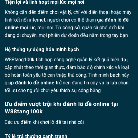
Tiện lợi và linh hoạt mọi lúc mọi nơi
Không cần đến điểm chơi vật lý, chỉ với điện thoại hoặc máy
tính kết nối internet, người chơi có thể tham gia
đánh lô đề
online
mọi lúc, mọi nơi. Từ công sở, quán cà phê đến khi
đang di chuyển, mọi phiên dự đoán đều nằm trong tay bạn.
Hệ thống tự động hóa minh bạch
W88tang100k tích hợp công nghệ quản lý kết quả hiện đại,
cập nhật theo thời gian thực, đảm bảo độ chính xác và loại
bỏ hoàn toàn yếu tố can thiệp thủ công. Tính minh bạch này
giúp
đánh lô đề online
trở nên đáng tin cậy và là lựa chọn
tối ưu cho người chơi yêu thích sự công bằng.
Ưu điểm vượt trội khi đánh lô đề online tại
W88tang100k
Các ưu điểm khi chơi lô đề tại nhà cái
Tỷ lệ trả thưởng cạnh tranh