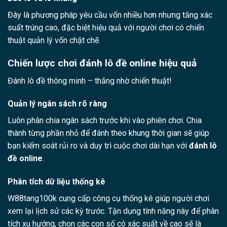
Đây là phương pháp yêu cầu vốn nhiều hơn nhưng tăng xác
suất trúng cao, đặc biệt hiệu quả với người chơi có chiến
thuật quản lý vốn chặt chẽ.
Chiến lược chơi đánh lô đề online hiệu quả
Đánh lô đề thông minh – thắng nhờ chiến thuật!
Quản lý ngân sách rõ ràng
Luôn phân chia ngân sách trước khi vào phiên chơi. Chia
thành từng phần nhỏ để đánh theo khung thời gian sẽ giúp
bạn kiểm soát rủi ro và duy trì cuộc chơi dài hạn với
đánh lô
đề online
.
Phân tích dữ liệu thống kê
W88tang100k cung cấp công cụ thống kê giúp người chơi
xem lại lịch sử các kỳ trước. Tận dụng tính năng này để phân
tích xu hướng, chọn các con số có xác suất về cao sẽ là