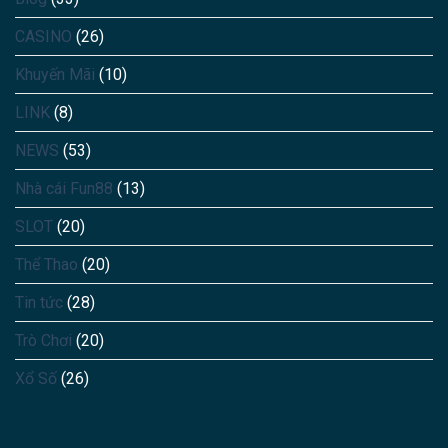
Ký
Người
Fun88
CASINO
(26)
Mới
Mở
Tài
Khuyến Mãi
(10)
Khoản
Dễ
LINK
(8)
Dàng
Cho
NEWS
(53)
Người
Mới
Nhà cái Fun88
(13)
SLOT
(20)
Thể Thao
(20)
Tin tức
(28)
Trò Chơi
(20)
Xổ Số
(26)