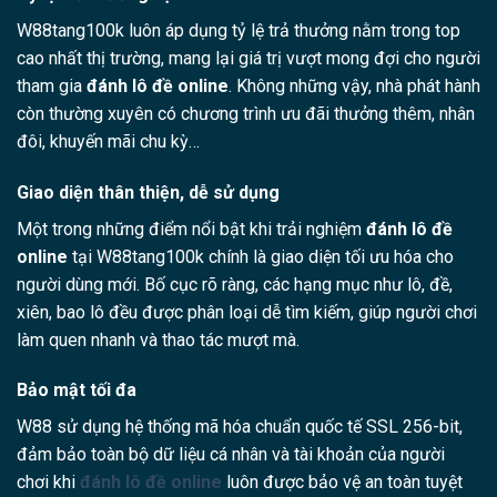
W88tang100k luôn áp dụng tỷ lệ trả thưởng nằm trong top
cao nhất thị trường, mang lại giá trị vượt mong đợi cho người
tham gia
đánh lô đề online
. Không những vậy, nhà phát hành
còn thường xuyên có chương trình ưu đãi thưởng thêm, nhân
đôi, khuyến mãi chu kỳ…
Giao diện thân thiện, dễ sử dụng
Một trong những điểm nổi bật khi trải nghiệm
đánh lô đề
online
tại W88tang100k chính là giao diện tối ưu hóa cho
người dùng mới. Bố cục rõ ràng, các hạng mục như lô, đề,
xiên, bao lô đều được phân loại dễ tìm kiếm, giúp người chơi
làm quen nhanh và thao tác mượt mà.
Bảo mật tối đa
W88 sử dụng hệ thống mã hóa chuẩn quốc tế SSL 256-bit,
đảm bảo toàn bộ dữ liệu cá nhân và tài khoản của người
chơi khi
đánh lô đề online
luôn được bảo vệ an toàn tuyệt