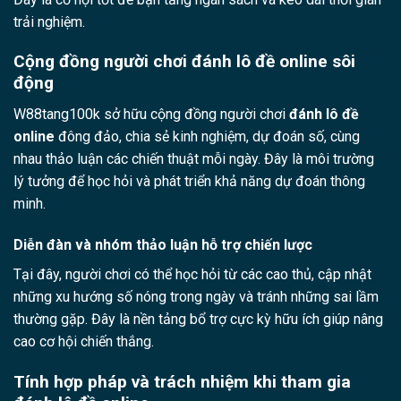
trải nghiệm.
Cộng đồng người chơi đánh lô đề online sôi
động
W88tang100k sở hữu cộng đồng người chơi
đánh lô đề
online
đông đảo, chia sẻ kinh nghiệm, dự đoán số, cùng
nhau thảo luận các chiến thuật mỗi ngày. Đây là môi trường
lý tưởng để học hỏi và phát triển khả năng dự đoán thông
minh.
Diễn đàn và nhóm thảo luận hỗ trợ chiến lược
Tại đây, người chơi có thể học hỏi từ các cao thủ, cập nhật
những xu hướng số nóng trong ngày và tránh những sai lầm
thường gặp. Đây là nền tảng bổ trợ cực kỳ hữu ích giúp nâng
cao cơ hội chiến thắng.
Tính hợp pháp và trách nhiệm khi tham gia