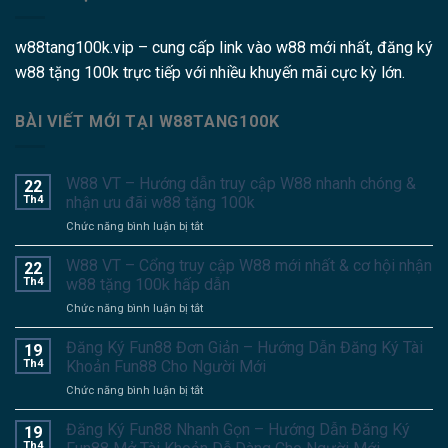
w88tang100k.vip – cung cấp link vào w88 mới nhất, đăng ký
w88 tặng 100k trực tiếp với nhiều khuyến mãi cực kỳ lớn.
BÀI VIẾT MỚI TẠI W88TANG100K
W88 VT – Hướng dẫn truy cập W88 nhanh chóng &
22
Th4
nhận ưu đãi w88 tặng 100k
ở
Chức năng bình luận bị tắt
W88
VT
W88 VT – Cổng truy cập W88 mới nhất & cơ hội nhận
22
–
Th4
w88 tặng 100k hấp dẫn
Hướng
ở
Chức năng bình luận bị tắt
dẫn
W88
truy
VT
Đăng Ký Fun88 Đơn Giản – Hướng Dẫn Đăng Ký Tài
cập
19
–
W88
Th4
Khoản Fun88 Cho Người Mới
Cổng
nhanh
ở
Chức năng bình luận bị tắt
truy
chóng
Đăng
cập
&
Ký
Đăng Ký Fun88 Nhanh Gọn – Hướng Dẫn Đăng Ký
W88
19
nhận
Fun88
mới
Th4
ưu