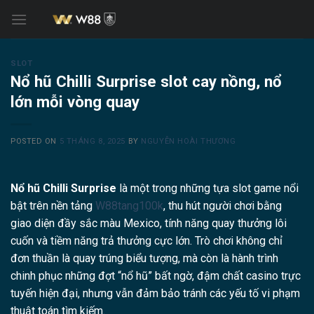
Skip
to
content
SLOT
Nổ hũ Chilli Surprise slot cay nồng, nổ
lớn mỗi vòng quay
POSTED ON
5 THÁNG 8, 2025
BY
NGUYỄN HOÀI THƯƠNG
Nổ hũ Chilli Surprise
là một trong những tựa slot game nổi
bật trên nền tảng
W88tang100k
, thu hút người chơi bằng
giao diện đầy sắc màu Mexico, tính năng quay thưởng lôi
cuốn và tiềm năng trả thưởng cực lớn. Trò chơi không chỉ
đơn thuần là quay trúng biểu tượng, mà còn là hành trình
chinh phục những đợt “nổ hũ” bất ngờ, đậm chất casino trực
tuyến hiện đại, nhưng vẫn đảm bảo tránh các yếu tố vi phạm
thuật toán tìm kiếm.