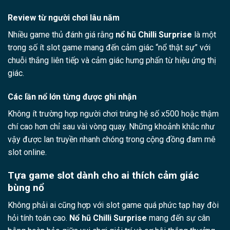
Review từ người chơi lâu năm
Nhiều game thủ đánh giá rằng
nổ hũ Chilli Surprise
là một
trong số ít slot game mang đến cảm giác “nổ thật sự” với
chuỗi thắng liên tiếp và cảm giác hưng phấn từ hiệu ứng thị
giác.
Các lần nổ lớn từng được ghi nhận
Không ít trường hợp người chơi trúng hệ số x500 hoặc thậm
chí cao hơn chỉ sau vài vòng quay. Những khoảnh khắc như
vậy được lan truyền nhanh chóng trong cộng đồng đam mê
slot online.
Tựa game slot dành cho ai thích cảm giác
bùng nổ
Không phải ai cũng hợp với slot game quá phức tạp hay đòi
hỏi tính toán cao.
Nổ hũ Chilli Surprise
mang đến sự cân