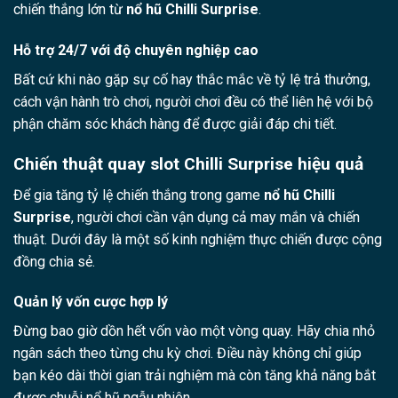
chiến thắng lớn từ
nổ hũ Chilli Surprise
.
Hỗ trợ 24/7 với độ chuyên nghiệp cao
Bất cứ khi nào gặp sự cố hay thắc mắc về tỷ lệ trả thưởng,
cách vận hành trò chơi, người chơi đều có thể liên hệ với bộ
phận chăm sóc khách hàng để được giải đáp chi tiết.
Chiến thuật quay slot Chilli Surprise hiệu quả
Để gia tăng tỷ lệ chiến thắng trong game
nổ hũ Chilli
Surprise
, người chơi cần vận dụng cả may mắn và chiến
thuật. Dưới đây là một số kinh nghiệm thực chiến được cộng
đồng chia sẻ.
Quản lý vốn cược hợp lý
Đừng bao giờ dồn hết vốn vào một vòng quay. Hãy chia nhỏ
ngân sách theo từng chu kỳ chơi. Điều này không chỉ giúp
bạn kéo dài thời gian trải nghiệm mà còn tăng khả năng bắt
được chuỗi nổ hũ ngẫu nhiên.