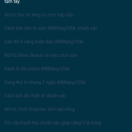
tầm tay.
Nổ hũ Bai Ye Xing Fu slot hấp dẫn
Cách tính tiền lô xiên W88tang100k chuẩn xác
Dàn đề 3 càng miền Bắc W88tang100k
Nổ hũ Bikini Beach và mẹo chơi slot
Đánh lô đề online W88tang100k
Song thủ lô khung 2 ngày W88tang100k
Cách bắt đề chẳn lẽ chuẩn xác
Nổ hũ Chilli Surprise slot cay nồng
Soi cầu bạch thủ chuẩn xác giúp nâng tỉ lệ trúng