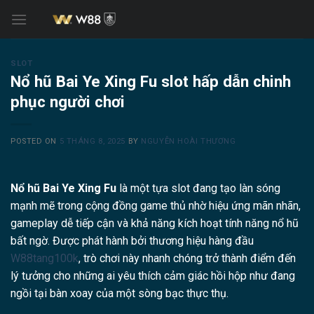
Skip
to
content
SLOT
Nổ hũ Bai Ye Xing Fu slot hấp dẫn chinh
phục người chơi
POSTED ON
5 THÁNG 8, 2025
BY
NGUYỄN HOÀI THƯƠNG
Nổ hũ Bai Ye Xing Fu
là một tựa slot đang tạo làn sóng
mạnh mẽ trong cộng đồng game thủ nhờ hiệu ứng mãn nhãn,
gameplay dễ tiếp cận và khả năng kích hoạt tính năng nổ hũ
bất ngờ. Được phát hành bởi thương hiệu hàng đầu
W88tang100k
, trò chơi này nhanh chóng trở thành điểm đến
lý tưởng cho những ai yêu thích cảm giác hồi hộp như đang
ngồi tại bàn xoay của một sòng bạc thực thụ.