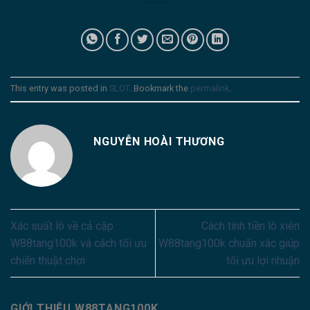
This entry was posted in
SLOT
. Bookmark the
permalink
.
NGUYỄN HOÀI THƯƠNG
Xác suất lô về cả cặp
Cách tính tiền lô xiên
W88tang100k và cách tối ưu
W88tang100k chuẩn xác giúp
chiến thuật chơi
tối ưu lợi nhuận
GIỚI THIỆU W88TANG100K