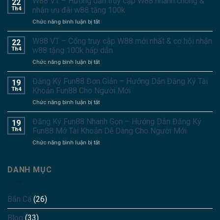
W88 VT – Hướng dẫn truy cập W88 nhanh chóng &
22
Th4
nhận ưu đãi w88 tặng 100k
ở
Chức năng bình luận bị tắt
W88
VT
W88 VT – Cổng truy cập W88 mới nhất & cơ hội nhận
22
–
Th4
w88 tặng 100k hấp dẫn
Hướng
ở
Chức năng bình luận bị tắt
dẫn
W88
truy
VT
Đăng Ký Fun88 Đơn Giản – Hướng Dẫn Đăng Ký Tài
cập
19
–
W88
Th4
Khoản Fun88 Cho Người Mới
Cổng
nhanh
ở
Chức năng bình luận bị tắt
truy
chóng
Đăng
cập
&
Ký
Đăng Ký Fun88 Nhanh Gọn – Hướng Dẫn Đăng Ký
W88
19
nhận
Fun88
mới
Th4
Fun88 Mở Tài Khoản Dễ Dàng Cho Người Mới
ưu
Đơn
nhất
đãi
ở
Chức năng bình luận bị tắt
Giản
&
w88
Đăng
–
cơ
tặng
Ký
Hướng
hội
100k
Fun88
DANH MỤC
Dẫn
nhận
Nhanh
Đăng
w88
Gọn
Ký
tặng
–
Tài
100k
Bắn Cá
(26)
Hướng
Khoản
hấp
Dẫn
Fun88
dẫn
Blog
(33)
Đăng
Cho