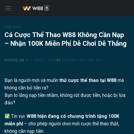
Skip
to
content
THỂ THAO
Cá Cược Thể Thao W88 Không Cần Nạp
– Nhận 100K Miễn Phí Dễ Chơi Dễ Thắng
POSTED ON
25 THÁNG 7, 2025
BY
NGUYỄN VĂN PHÁT ĐẠT
Bạn là người mới và muốn
thử cược thể thao tại W88
mà
không cần bỏ tiền ra?
Bạn lo lắng nạp tiền nhầm, không rút được tiền, hoặc bị lừa
đảo?
Tin vui:
W88 hiện đang có chương trình tặng 100K
miễn phí
– cho phép người chơi mới cược thể thao thật,
không cần nạp tiền.