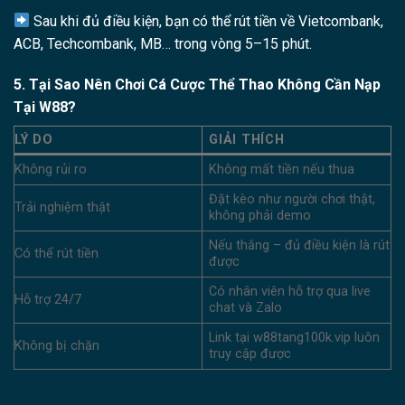
Sau khi đủ điều kiện, bạn có thể rút tiền về Vietcombank,
ACB, Techcombank, MB… trong vòng 5–15 phút.
5. Tại Sao Nên Chơi Cá Cược Thể Thao Không Cần Nạp
Tại W88?
LÝ DO
GIẢI THÍCH
Không rủi ro
Không mất tiền nếu thua
Đặt kèo như người chơi thật,
Trải nghiệm thật
không phải demo
Nếu thắng – đủ điều kiện là rút
Có thể rút tiền
được
Có nhân viên hỗ trợ qua live
Hỗ trợ 24/7
chat và Zalo
Link tại w88tang100k.vip luôn
Không bị chặn
truy cập được