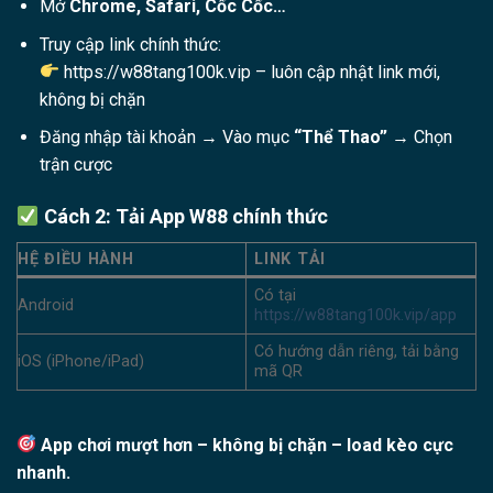
Mở
Chrome, Safari, Cốc Cốc…
Truy cập link chính thức:
https://w88tang100k.vip – luôn cập nhật link mới,
không bị chặn
Đăng nhập tài khoản → Vào mục
“Thể Thao”
→ Chọn
trận cược
Cách 2: Tải
App W88 chính thức
HỆ ĐIỀU HÀNH
LINK TẢI
Có tại
Android
https://w88tang100k.vip/app
Có hướng dẫn riêng, tải bằng
iOS (iPhone/iPad)
mã QR
App chơi mượt hơn – không bị chặn – load kèo cực
nhanh.