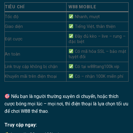
TIÊU CHÍ
W88 MOBILE
Tốc độ
Nhanh, mượt
Giao diện
Tiếng Việt, thân thiện
Đầy đủ kèo – live – rung –
Đặt cược
đặc biệt
Có mã hóa SSL – bảo mật
An toàn
tuyệt đối
Link truy cập không bị chặn
Có tại w88tang100k.vip
Khuyến mãi trên điện thoại
Có – nhận 100K miễn phí
Nếu bạn là người thường xuyên di chuyển, hoặc thích
cược bóng mọi lúc – mọi nơi, thì điện thoại là lựa chọn tối ưu
để chơi W88 thể thao.
Truy cập ngay: