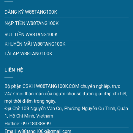
ĐĂNG KÝ W88
TANG100K
NẠP TIỀN W88
TANG100K
RÚT TIỀN W88
TANG100K
KHUYẾN MÃI W88TANG100K
TẢI AP W88
TANG100K
LIÊN HỆ
Bộ phận CSKH W88TANG100K.COM chuyên nghiệp, trực
24/7 mọi thắc mắc của người chơi sẽ được giải đáp chi tiết,
mọi thời điểm trong ngày.
Địa Chỉ: 108 Nguyễn Văn Cừ, Phường Nguyễn Cư Trinh, Quận
1, Hồ Chí Minh, Vietnam
Hotline: 09718338899
Email: w88tang100k@gmail.com