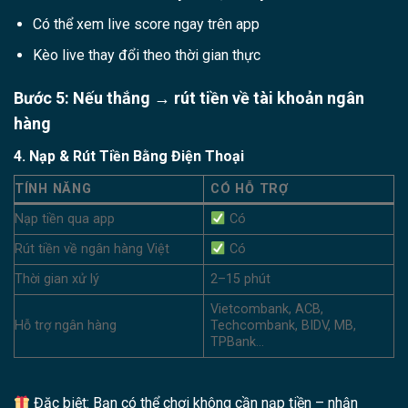
Có thể xem live score ngay trên app
Kèo live thay đổi theo thời gian thực
Bước 5: Nếu thắng → rút tiền về tài khoản ngân
hàng
4. Nạp & Rút Tiền Bằng Điện Thoại
TÍNH NĂNG
CÓ HỖ TRỢ
Nạp tiền qua app
Có
Rút tiền về ngân hàng Việt
Có
Thời gian xử lý
2–15 phút
Vietcombank, ACB,
Hỗ trợ ngân hàng
Techcombank, BIDV, MB,
TPBank…
Đặc biệt: Bạn có thể chơi không cần nạp tiền – nhận