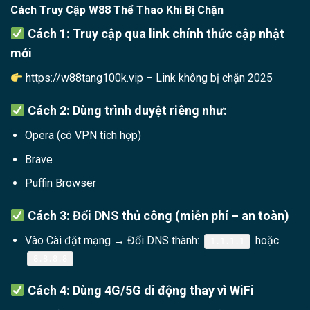
Cách Truy Cập W88 Thể Thao Khi Bị Chặn
Cách 1: Truy cập qua link chính thức cập nhật
mới
https://w88tang100k.vip – Link không bị chặn 2025
Cách 2: Dùng
trình duyệt riêng
như:
Opera (có VPN tích hợp)
Brave
Puffin Browser
Cách 3: Đổi DNS thủ công (miễn phí – an toàn)
Vào Cài đặt mạng → Đổi DNS thành:
hoặc
1.1.1.1
8.8.8.8
Cách 4: Dùng
4G/5G di động
thay vì WiFi