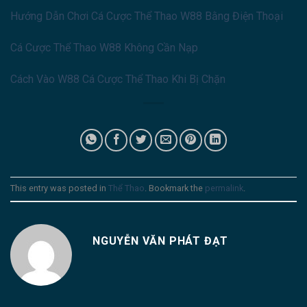
Hướng Dẫn Chơi Cá Cược Thể Thao W88 Bằng Điện Thoại
Cá Cược Thể Thao W88 Không Cần Nạp
Cách Vào W88 Cá Cược Thể Thao Khi Bị Chặn
This entry was posted in
Thể Thao
. Bookmark the
permalink
.
NGUYỄN VĂN PHÁT ĐẠT