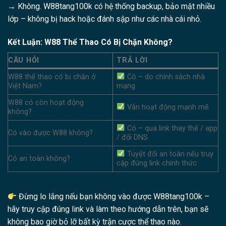
→ Không. W88tang100k có hệ thống backup, bảo mật nhiều
lớp – không bị hack hoặc đánh sập như các nhà cái nhỏ.
Kết Luận: W88 Thể Thao Có Bị Chặn Không?
CÂU HỎI
TRẢ LỜI
W88 thể thao có bị chặn ở
Có – do chính sách nhà
Việt Nam?
mạng
W88 có còn hoạt động
Vẫn hoạt động mạnh mẽ
không?
Có – qua link thay thế / app
Có vào được W88 không?
/ đổi DNS
Tuyệt đối an toàn nếu truy
Có an toàn không?
cập đúng link chính thức
Đừng lo lắng nếu bạn không vào được W88tang100k –
hãy truy cập đúng link và làm theo hướng dẫn trên, bạn sẽ
không bao giờ bỏ lỡ bất kỳ trận cược thể thao nào.