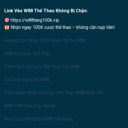
Link Vào W88 Thể Thao Không Bị Chặn:
https://w88tang100k.vip
Nhận ngay 100K cược thể thao – không cần nạp tiền!
Hướng Dẫn Nhận 100K Miễn Phí Từ W88
W88 Cá Cược Thể Thao
Cách Chơi Cá Cược Thể Thao Tại W88
Cá Cược Bóng Đá W88
Cách Nhận 100K Cá Cược Thể Thao W88 Miễn Phí
W88 Thể Thao Trực Tuyến
Mẹo Cược Bóng Đá W88 Dễ Thắng