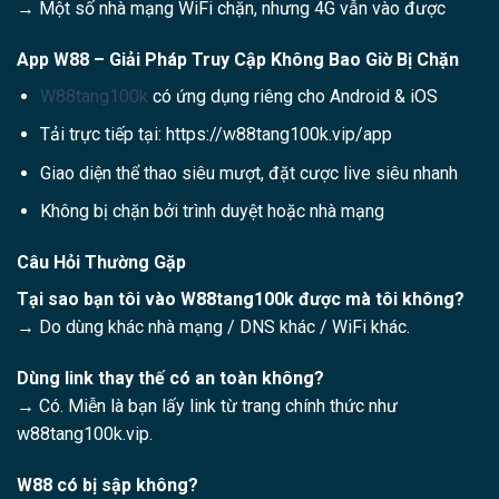
→ Một số nhà mạng WiFi chặn, nhưng 4G vẫn vào được
App W88 – Giải Pháp Truy Cập Không Bao Giờ Bị Chặn
W88tang100k
có ứng dụng riêng cho Android & iOS
Tải trực tiếp tại: https://w88tang100k.vip/app
Giao diện thể thao siêu mượt, đặt cược live siêu nhanh
Không bị chặn bởi trình duyệt hoặc nhà mạng
Câu Hỏi Thường Gặp
Tại sao bạn tôi vào W88tang100k
được mà tôi không?
→ Do dùng khác nhà mạng / DNS khác / WiFi khác.
Dùng link thay thế có an toàn không?
→ Có. Miễn là bạn lấy link từ trang chính thức như
w88tang100k.vip.
W88 có bị sập không?