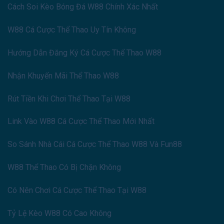
Cách Soi Kèo Bóng Đá W88 Chính Xác Nhất
W88 Cá Cược Thể Thao Uy Tín Không
Hướng Dẫn Đăng Ký Cá Cược Thể Thao W88
Nhận Khuyến Mãi Thể Thao W88
Rút Tiền Khi Chơi Thể Thao Tại W88
Link Vào W88 Cá Cược Thể Thao Mới Nhất
So Sánh Nhà Cái Cá Cược Thể Thao W88 Và Fun88
W88 Thể Thao Có Bị Chặn Không
Có Nên Chơi Cá Cược Thể Thao Tại W88
Tỷ Lệ Kèo W88 Có Cao Không