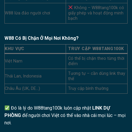
Không – W88tang100k có
W88 lừa đảo người chơi
giấy phép và hoạt động minh
bạch
W88 Có Bị Chặn Ở Mọi Nơi Không?
KHU VỰC
TRUY CẬP W88TANG100K
Có thể bị chặn theo từng thời
Việt Nam
điểm
Tương tự – cần dùng link thay
Thái Lan, Indonesia
thế
Châu Âu (UK, DE…)
Truy cập bình thường
Đó là lý do W88tang100k luôn cập nhật
LINK DỰ
PHÒNG
để người chơi Việt có thể vào nhà cái mọi lúc – mọi
nơi.