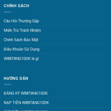
CHÍNH SÁCH
Câu Hỏi Thường Gặp
Miễn Trừ Trách Nhiệm
Chính Sách Bảo Mật
Điều Khoản Sử Dụng
W88TANG100K là gì
HƯỚNG DẪN
ĐĂNG KÝ W88
TANG100K
NẠP TIỀN W88
TANG100K