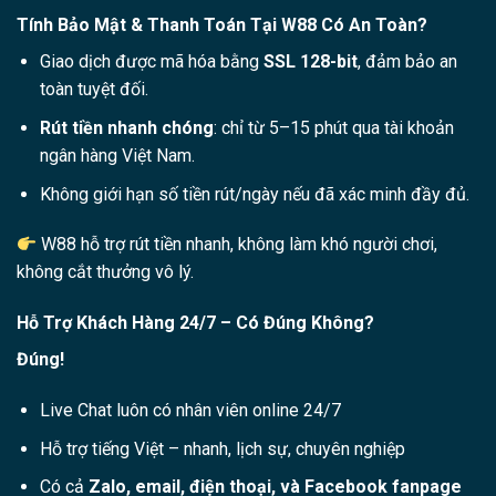
Tính Bảo Mật & Thanh Toán Tại W88 Có An Toàn?
Giao dịch được mã hóa bằng
SSL 128-bit
, đảm bảo an
toàn tuyệt đối.
Rút tiền nhanh chóng
: chỉ từ 5–15 phút qua tài khoản
ngân hàng Việt Nam.
Không giới hạn số tiền rút/ngày nếu đã xác minh đầy đủ.
W88 hỗ trợ rút tiền nhanh, không làm khó người chơi,
không cắt thưởng vô lý.
Hỗ Trợ Khách Hàng 24/7 – Có Đúng Không?
Đúng!
Live Chat luôn có nhân viên online 24/7
Hỗ trợ tiếng Việt – nhanh, lịch sự, chuyên nghiệp
Có cả
Zalo, email, điện thoại, và Facebook fanpage