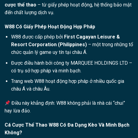
cược thể thao
– từ giấy phép hoạt động, hệ thống bảo mật
đến chất lượng dịch vụ.
W88 Có Giấy Phép Hoạt Động Hợp Pháp
W88 được cấp phép bởi
First Cagayan Leisure &
Resort Corporation (Philippines)
– một trong những tổ
chức quản lý game uy tín tại châu Á.
Được điều hành bởi công ty MARQUEE HOLDINGS LTD –
có trụ sở hợp pháp và minh bạch.
Trang web W88 hoạt động hợp pháp ở nhiều quốc gia
châu Á và châu Âu.
Điều này khẳng định: W88 không phải là nhà cái “chui”
hay lừa đảo.
Cá Cược Thể Thao W88 Có Đa Dạng Kèo Và Minh Bạch
Không?