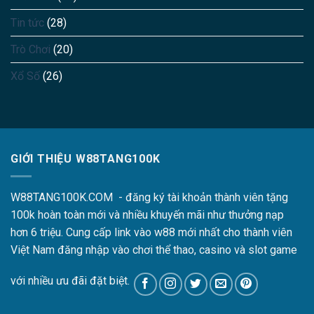
Tin tức
(28)
Trò Chơi
(20)
Xổ Số
(26)
GIỚI THIỆU W88TANG100K
W88TANG100K.COM - đăng ký tài khoản thành viên tặng
100k hoàn toàn mới và nhiều khuyến mãi như thưởng nạp
hơn 6 triệu. Cung cấp link vào w88 mới nhất cho thành viên
Việt Nam đăng nhập vào chơi thể thao, casino và slot game
với nhiều ưu đãi đặt biệt.