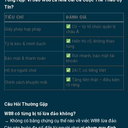
Tín?
TIÊU CHÍ
ĐÁNH GIÁ
Có – từ tổ chức quản lý
Giấy phép hợp pháp
châu Á
Hiển thị rõ, không thao
Tỷ lệ kèo & minh bạch
túng
Rút nhanh, bảo mật tài
Bảo mật & thanh toán
khoản
Hỗ trợ người chơi
24/7, có tiếng Việt
Tặng tiền thật – điều kiện
Chính sách khuyến mãi
rõ ràng
Câu Hỏi Thường Gặp
W88 có từng bị tố lừa đảo không?
→ Không có bằng chứng cụ thể nào về việc W88 lừa đảo.
Các cáo buộc đa số đến từ người chơi
vi phạm quy định